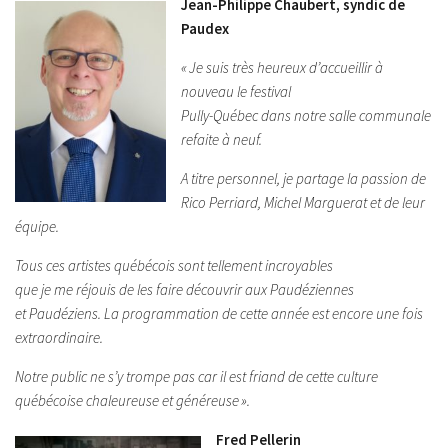
Jean-Philippe Chaubert, syndic de
Paudex
« Je suis très heureux d’accueillir à
nouveau le festival
Pully-Québec dans notre salle communale
refaite à neuf.
A titre personnel, je partage la passion de
Rico Perriard, Michel Marguerat et de leur
équipe.
Tous ces artistes québécois sont tellement incroyables
que je me réjouis de les faire découvrir aux Paudéziennes
et Paudéziens. La programmation de cette année est encore une fois
extraordinaire.
Notre public ne s’y trompe pas car il est friand de cette culture
québécoise chaleureuse et généreuse ».
Fred Pellerin