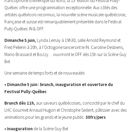
francophone d’Amérique du Nord, la 13
édition du Festival Pully-
Québec offre une programmation exceptionnelle. Aux côtés des
artistes québécois reconnus, la nouvelle scène musicale québécoise,
française et suisse est remarquablement présentée dans le Festival
Pully-Québec IN & OFF.
Dimanche 5 juin,
Lynda Lemay à 19h30, salle Arnold Reymond et
Fred Pellerin à 20h, à l’Octogone lanceront le IN. Caroline Desbiens,
Mario Brassard et Bozzy… ouvriront le OFF dès 15h sur la Scène Guy
Bel.
Une semaine de temps forts et de nouveautés
• Dimanche 5 juin : brunch, inauguration et ouverture du
Festival Pully-Québec
Brunch dès 11h,
aux saveurs québécoises, concocté par le chef du
LHC Gourmet Arnaud Hugon et Christophe Sedent, pâtissier avec des
animations pour les grands et le jeune public.
30frs/pers
• Inauguration
de la Scène Guy Bel