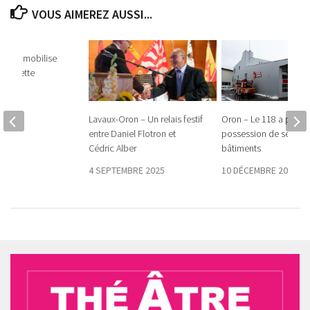
VOUS AIMEREZ AUSSI...
oiture mobilise
à Villette
6
Lavaux-Oron – Un relais festif
Oron – Le 118 a pris
entre Daniel Flotron et
possession de ses no
Cédric Alber
bâtiments
4 SEPTEMBRE 2025
10 DÉCEMBRE 2020