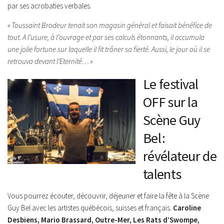
par ses acrobaties verbales.
« Toussaint Brodeur tenait son magasin général et faisait bénéfice de
tout. A l’usure, à l’ouvrage et par ses calculs étonnants, il accumula
une jolie fortune sur laquelle il fit trôner sa fierté. Aussi, le jour où il se
retrouva devant l’Eternité… »
Le festival
OFF sur la
Scène Guy
Bel :
révélateur de
talents
Vous pourrez écouter, découvrir, déjeuner et faire la fête à la Scène
Guy Bel avec les artistes québécois, suisses et français.
Caroline
Desbiens, Mario Brassard, Outre-Mer, Les Rats d’Swompe,