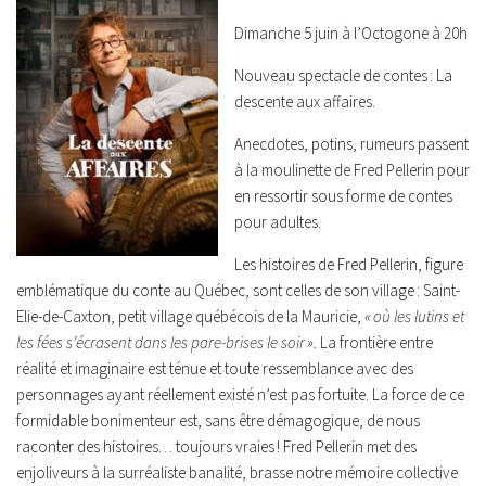
Dimanche 5 juin à l’Octogone à 20h
Nouveau spectacle de contes : La
descente aux affaires.
Anecdotes, potins, rumeurs passent
à la moulinette de Fred Pellerin pour
en ressortir sous forme de contes
pour adultes.
Les histoires de Fred Pellerin, figure
emblématique du conte au Québec, sont celles de son village : Saint-
Elie-de-Caxton, petit village québécois de la Mauricie,
« où les lutins et
les fées s’écrasent dans les pare-brises le soir ».
La frontière entre
réalité et imaginaire est ténue et toute ressemblance avec des
personnages ayant réellement existé n’est pas fortuite. La force de ce
formidable bonimenteur est, sans être démagogique, de nous
raconter des histoires… toujours vraies ! Fred Pellerin met des
enjoliveurs à la surréaliste banalité, brasse notre mémoire collective