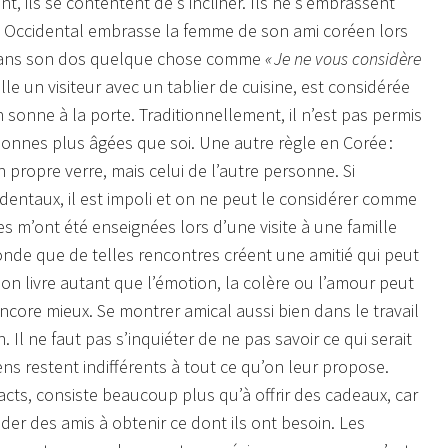
, ils se contentent de s’incliner. Ils ne s’embrassent
 un Occidental embrasse la femme de son ami coréen lors
t dans son dos quelque chose comme
« Je ne vous considère
 un visiteur avec un tablier de cuisine, est considérée
sonne à la porte. Traditionnellement, il n’est pas permis
onnes plus âgées que soi. Une autre règle en Corée :
n propre verre, mais celui de l’autre personne. Si
entaux, il est impoli et on ne peut le considérer comme
es m’ont été enseignées lors d’une visite à une famille
ofonde que de telles rencontres créent une amitié qui peut
bon livre autant que l’émotion, la colère ou l’amour peut
encore mieux. Se montrer amical aussi bien dans le travail
. Il ne faut pas s’inquiéter de ne pas savoir ce qui serait
gens restent indifférents à tout ce qu’on leur propose.
tacts, consiste beaucoup plus qu’à offrir des cadeaux, car
’aider des amis à obtenir ce dont ils ont besoin. Les