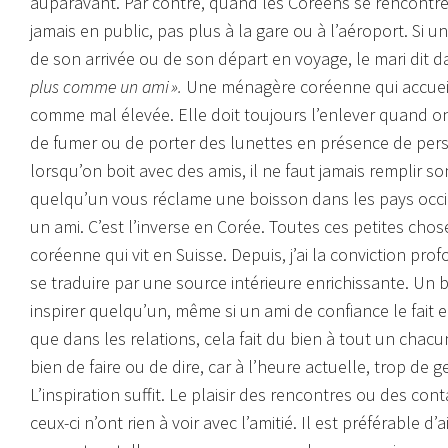
auparavant. Par contre, quand les Coréens se rencontrent
jamais en public, pas plus à la gare ou à l’aéroport. Si
de son arrivée ou de son départ en voyage, le mari di
plus comme un ami ».
Une ménagère coréenne qui accueille
comme mal élevée. Elle doit toujours l’enlever quand on 
de fumer ou de porter des lunettes en présence de pers
lorsqu’on boit avec des amis, il ne faut jamais remplir so
quelqu’un vous réclame une boisson dans les pays occid
un ami. C’est l’inverse en Corée. Toutes ces petites chos
coréenne qui vit en Suisse. Depuis, j’ai la conviction pr
se traduire par une source intérieure enrichissante. Un 
inspirer quelqu’un, même si un ami de confiance le fait 
que dans les relations, cela fait du bien à tout un chacun
bien de faire ou de dire, car à l’heure actuelle, trop de 
L’inspiration suffit. Le plaisir des rencontres ou des con
ceux-ci n’ont rien à voir avec l’amitié. Il est préférable d