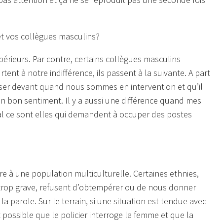
 et vos collègues masculins?
périeurs. Par contre, certains collègues masculins
ent à notre indifférence, ils passent à la suivante. A part
sser devant quand nous sommes en intervention et qu’il
un bon sentiment. Il y a aussi une différence quand mes
l ce sont elles qui demandent à occuper des postes
e à une population multiculturelle. Certaines ethnies,
s trop grave, refusent d’obtempérer ou de nous donner
 parole. Sur le terrain, si une situation est tendue avec
 possible que le policier interroge la femme et que la