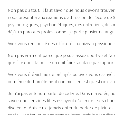
Non pas du tout. Il faut savoir que nous devons trouve
nous présenter aux examens d’admission de l’école de 
psychologiques, psychométriques, des entretiens, des mis
déjà un parcours professionnel, je parle plusieurs langue
Avez-vous rencontré des difficultés au niveau physique 
Non pas vraiment parce que je suis assez sportive et j’ai 
que fille dans la police on doit faire sa place par rappo
Avez-vous été victime de préjugés ou avez-vous essuyé 
ou même du harcèlement comme il en est question dans u
Je n’ai pas entendu parler de ce livre. Dans ma volée, nou
savoir que certaines filles essayent d’user de leurs cha
discrédite. Mais je n’ai jamais entendu parler de plai
Après, il y a toujours des gags sexistes, mais je n’y prêt