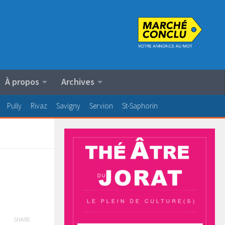
À propos
Archives
Pully
Rivaz
Savigny
Servion
St-Saphorin
SHARE