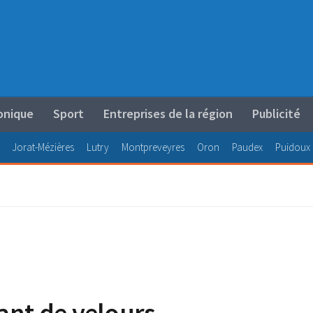
onique
Sport
Entreprises de la région
Publicité
Jorat-Mézières
Lutry
Montpreveyres
Oron
Paudex
Puidoux
ant de velours