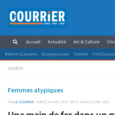
Au dessous du contenu
Accueil
Actualité
Art & Culture
Chr
Belmont s/Lausanne
Bourg-en-Lavaux
Chexbres
Forel (Lavaux)
SOCIÉTÉ
Femmes atypiques
PAR
LE COURRIER
· PUBLIÉ
18 AVRIL 2019
· MIS À JOUR
22 AVRIL 2019
Une main de fer dans un g