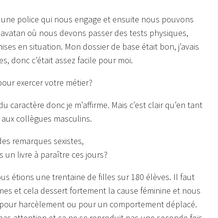
r une police qui nous engage et ensuite nous pouvons
Savatan où nous devons passer des tests physiques,
es en situation. Mon dossier de base était bon, j’avais
s, donc c’était assez facile pour moi.
pour exercer votre métier?
du caractère donc je m’affirme. Mais c’est clair qu’en tant
rt aux collègues masculins.
des remarques sexistes,
n livre à paraître ces jours?
s étions une trentaine de filles sur 180 élèves. Il faut
rmes et cela dessert fortement la cause féminine et nous
ntes pour harcèlement ou pour un comportement déplacé.
e pas attention et ça ne se reproduit pas une seconde fois