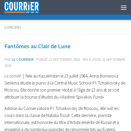
Au dessous du contenu
CONCERT
Fantômes au Clair de Lune
PAR
LE COURRIER
· PUBLIÉ
22 SEPTEMBRE 2016
· MIS À JOUR
21 SEPTEMBRE
2016
Le comité
| Née au Kazakhstan le 23 juillet 1984, Anna Borisnova
Semkina étudie le piano à la Central Music School P.I. Tchaïkovsky de
Moscou. Elle donne son premier récital à l’âge de 12 ans et se voit
attribuer la bourse d’études du «Vladimir Spivakov Fund».
Admise au Conservatoire P.I. Tchaïkovsky de Moscou, elle suit les
cours dans la classe de Natalia Troull. Cette dernière, pianiste
internationale, est honorée du titre d’Artiste émérite de Russie et a
enseigné à de nombreux pianistes de renommée tels qu’Evgenii