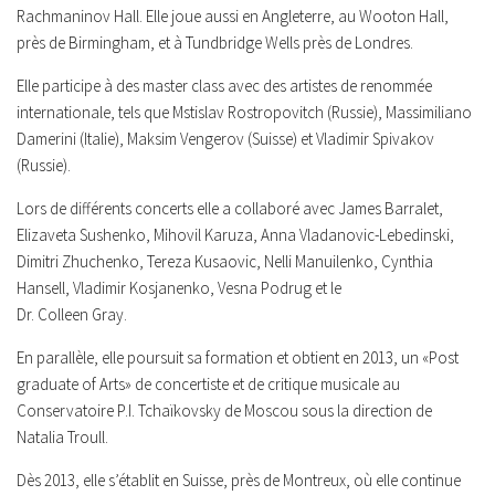
Rachmaninov Hall. Elle joue aussi en Angleterre, au Wooton Hall,
près de Birmingham, et à Tundbridge Wells près de Londres.
Elle participe à des master class avec des artistes de renommée
internationale, tels que Mstislav Rostropovitch (Russie), Massimiliano
Damerini (Italie), Maksim Vengerov (Suisse) et Vladimir Spivakov
(Russie).
Lors de différents concerts elle a collaboré avec James Barralet,
Elizaveta Sushenko, Mihovil Karuza, Anna Vladanovic-Lebedinski,
Dimitri Zhuchenko, Tereza Kusaovic, Nelli Manuilenko, Cynthia
Hansell, Vladimir Kosjanenko, Vesna Podrug et le
Dr. Colleen Gray.
En parallèle, elle poursuit sa formation et obtient en 2013, un «Post
graduate of Arts» de concertiste et de critique musicale au
Conservatoire P.I. Tchaïkovsky de Moscou sous la direction de
Natalia Troull.
Dès 2013, elle s’établit en Suisse, près de Montreux, où elle continue