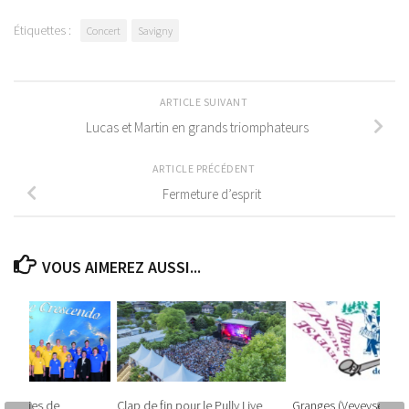
Étiquettes :
Concert
Savigny
ARTICLE SUIVANT
Lucas et Martin en grands triomphateurs
ARTICLE PRÉCÉDENT
Fermeture d’esprit
VOUS AIMEREZ AUSSI...
Mélodies de
Clap de fin pour le Pully Live
Granges (Veveyse) – 1