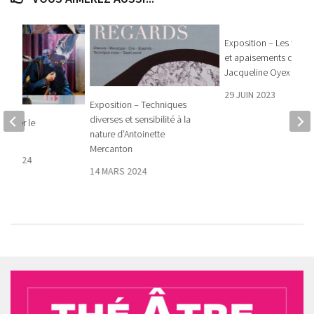
Exposition – Les tour
et apaisements de
Jacqueline Oyex
29 JUIN 2023
Exposition – Techniques
diverses et sensibilité à la
carner le
nature d’Antoinette
Mercanton
RE 2024
14 MARS 2024