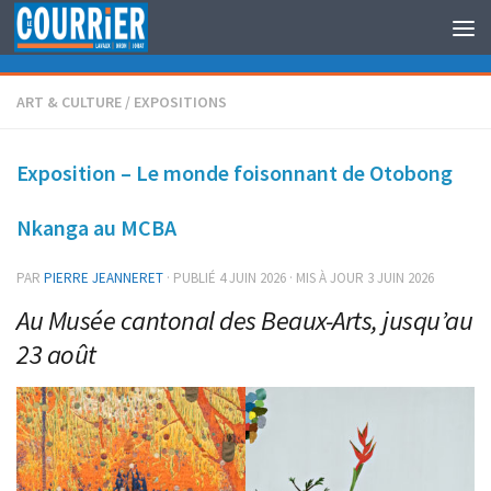
Au dessous du contenu
ART & CULTURE
/
EXPOSITIONS
Exposition – Le monde foisonnant de Otobong
Nkanga au MCBA
PAR
PIERRE JEANNERET
· PUBLIÉ
4 JUIN 2026
· MIS À JOUR
3 JUIN 2026
Au Musée cantonal des Beaux-Arts, jusqu’au
23 août