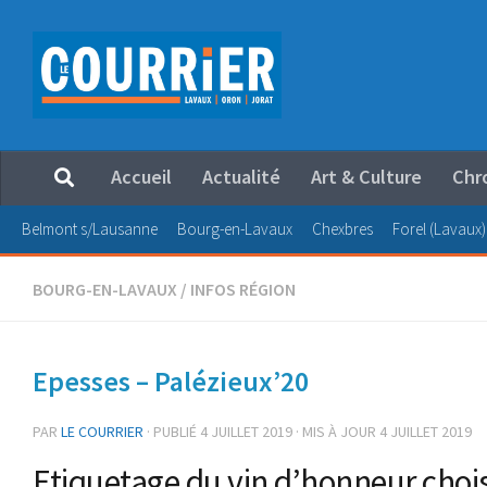
Au dessous du contenu
Accueil
Actualité
Art & Culture
Chr
Belmont s/Lausanne
Bourg-en-Lavaux
Chexbres
Forel (Lavaux)
BOURG-EN-LAVAUX
/
INFOS RÉGION
Epesses – Palézieux’20
PAR
LE COURRIER
· PUBLIÉ
4 JUILLET 2019
· MIS À JOUR
4 JUILLET 2019
Etiquetage du vin d’honneur chois