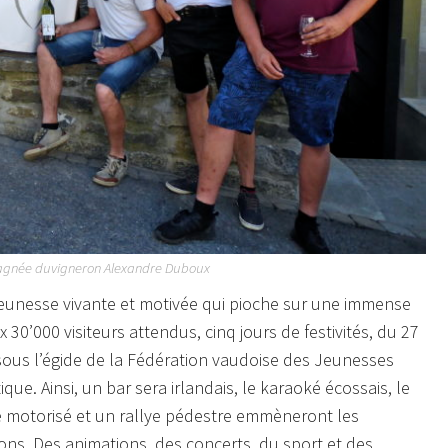
agnée duvigneron Alexandre Duboux
eunesse vivante et motivée qui pioche sur une immense
ux 30’000 visiteurs attendus, cinq jours de festivités, du 27
 sous l’égide de la Fédération vaudoise des Jeunesses
ue. Ainsi, un bar sera irlandais, le karaoké écossais, le
ye motorisé et un rallye pédestre emmèneront les
rons. Des animations, des concerts, du sport et des