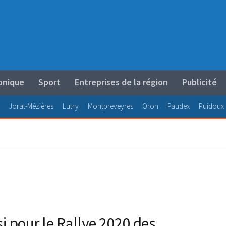
onique
Sport
Entreprises de la région
Publicité
Jorat-Mézières
Lutry
Montpreveyres
Oron
Paudex
Puidoux
i pour le Rallye 2020 des