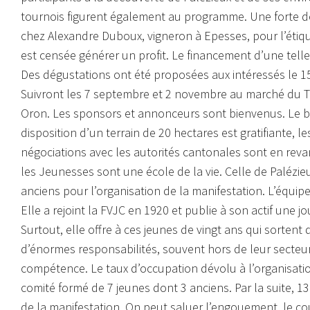
tournois figurent également au programme. Une forte d
chez Alexandre Duboux, vigneron à Epesses, pour l’étiqu
est censée générer un profit. Le financement d’une tell
Des dégustations ont été proposées aux intéressés le 15 
Suivront les 7 septembre et 2 novembre au marché du Ter
Oron. Les sponsors et annonceurs sont bienvenus. Le bud
disposition d’un terrain de 20 hectares est gratifiante, 
négociations avec les autorités cantonales sont en rev
les Jeunesses sont une école de la vie. Celle de Paléz
anciens pour l’organisation de la manifestation. L’équip
Elle a rejoint la FVJC en 1920 et publie à son actif une jo
Surtout, elle offre à ces jeunes de vingt ans qui sorten
d’énormes responsabilités, souvent hors de leur secteur d
compétence. Le taux d’occupation dévolu à l’organisati
comité formé de 7 jeunes dont 3 anciens. Par la suite,
de la manifestation. On peut saluer l’engouement, le co