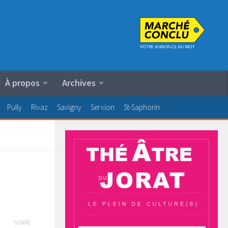
À propos
Archives
Pully
Rivaz
Savigny
Servion
St-Saphorin
SHARE