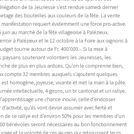
élégation de la Jeunesse s’est rendue samedi dernier
etage des bouteilles aux couleurs de la fête. La vente
e manifestation requiert évidemment une force pro-active.
juin au marché de la fête villageoise à Palézieux.
roir à Palézieux et le 12 octobre à la Foire aux oignons à
get tourne autour de Fr. 400’000.-. Si la mise à
les paysans soutenant volontiers les Jeunesses, les
anche de plus en plus ardues. Qu’on le comprenne bien,
ieux compte 32 membres auxquels s’ajoutent quelques
e est homogène, joyeuse, vivante et met la main à la pâte.
urnée intellectuelle, 4 girons, un tir cantonal et un rallye.
t d’apprentissage une chance inouïe, celle d’endosser
’activité, qu’ils vont devoir assumer avec fierté et
on de ce rallye est d’environ 50% pour les membres d’un
 1300 bénévoles seront nécessaires au bon fonctionnement
urage et la volonté de ces jeunes qui retroussent leurs