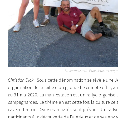
La Jeunesse de Palezieux accomp
Christian Dick
| Sous cette dénomination se révèle une J
organisation de la taille d’un giron. Elle compte offrir, a
au 31 mai 2020. La manifestation est un rallye organisé
campagnardes. Le thème en est cette fois la culture celtiq
caveau breton. Diverses activités sont prévues. Un rall
participants à la découverte de Palézieux et de ses envi