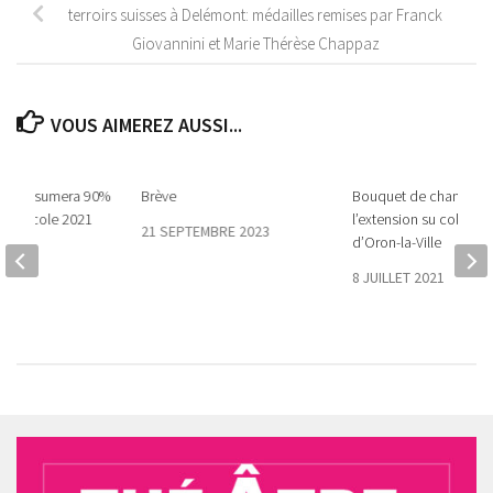
terroirs suisses à Delémont: médailles remises par Franck
Giovannini et Marie Thérèse Chappaz
VOUS AIMEREZ AUSSI...
Vaud assumera 90%
Brève
Bouquet de chantier à
itivinicole 2021
l’extension su collège
21 SEPTEMBRE 2023
d’Oron-la-Ville
1
8 JUILLET 2021