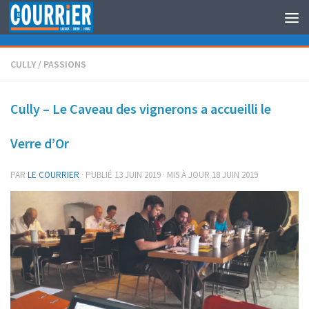
Au dessous du contenu
CULLY
/
PASSIONS
Cully – Le Caveau des vignerons a accueilli le
Verre d’Or
PAR
LE COURRIER
· PUBLIÉ
13 JUIN 2019
· MIS À JOUR
18 JUIN 2019