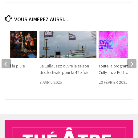
VOUS AIMEREZ AUSSI...
: quand la pluie
Le Cully Jazz ouvre la saison
Toute la programmati
 tempo
des festivals pour la 42e fois
Cully Jazz Festival
026
3 AVRIL 2025
20 FÉVRIER 2025