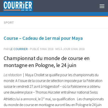
Au dessous du contenu
SPORT
Course – Cadeau de 1er mai pour Maya
PAR
LE COURRIER
· PUBLIÉ
9 MAI 2018
· MIS À JOUR
8 MAI 2018
Championnat du monde de course en
montagne en Pologne, le 24 juin
La rédaction
| Maya Chollet se qualifie pour les championnats du
monde. A l’issue de la course de sélection imposée par la Fédération
suisse le vendredi 27 avril à Hägendorf – où la Palézienne a obtenu
une deuxième place – Thomas Hürzeler entraîneur national Swiss
Athletics lui a annoncé, le 1
er
mai, sa qualification.
Les championnats
du monde de course en montagne auront lieu en Pologne le 24 juin