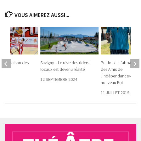
VOUS AIMEREZ AUSSI...
 folle saison des
Savigny – Le rêve des riders
Puidoux – L’abbaye « 
ully
locaux est devenu réalité
des Amis de
l’Indépendance » a fêt
023
12 SEPTEMBRE 2024
nouveau Roi
11 JUILLET 2019