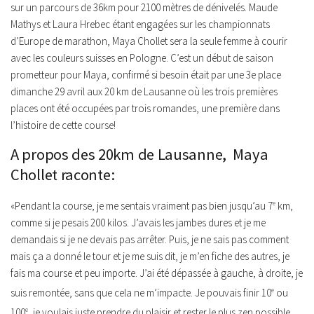
sur un parcours de 36km pour 2100 mètres de dénivelés. Maude
Mathys et Laura Hrebec étant engagées sur les championnats
d’Europe de marathon, Maya Chollet sera la seule femme à courir
avec les couleurs suisses en Pologne. C’est un début de saison
prometteur pour Maya, confirmé si besoin était par une 3e place
dimanche 29 avril aux 20 km de Lausanne où les trois premières
places ont été occupées par trois romandes, une première dans
l’histoire de cette course!
A propos des 20km de Lausanne, Maya
Chollet raconte :
«Pendant la course, je me sentais vraiment pas bien jusqu’au 7
e
km,
comme si je pesais 200 kilos. J’avais les jambes dures et je me
demandais si je ne devais pas arrêter. Puis, je ne sais pas comment
mais ça a donné le tour et je me suis dit, je m’en fiche des autres, je
fais ma course et peu importe. J’ai été dépassée à gauche, à droite, je
suis remontée, sans que cela ne m’impacte. Je pouvais finir 10
e
ou
100
e
, je voulais juste prendre du plaisir et rester le plus zen possible.