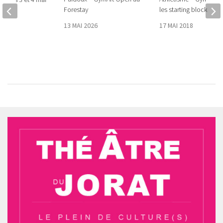
Forestay
les starting blocks
5
13 MAI 2026
17 MAI 2018