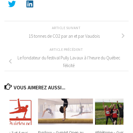
ARTICLE SUIVANT
15 tonnes de CO2 par an et par Vaudois
ARTICLE PRÉCÉDENT
Le fondateur du festival Pully Lavaux à l’heure du Québec
félicité
VOUS AIMEREZ AUSSI...
Puidoux – GymArt Open au
Athlétisme – Gym’Oro
n des 3 et 4 mai