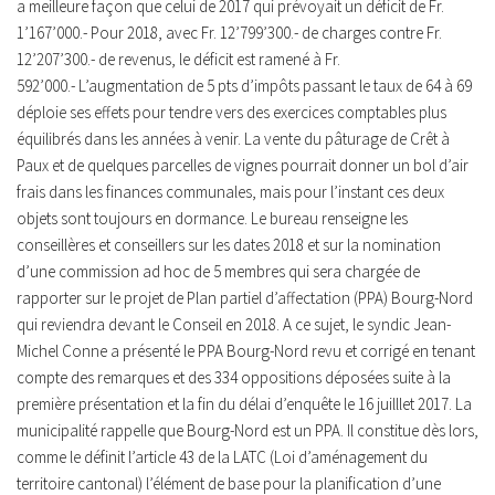
a meilleure façon que celui de 2017 qui prévoyait un déficit de Fr.
1’167’000.- Pour 2018, avec Fr. 12’799’300.- de charges contre Fr.
12’207’300.- de revenus, le déficit est ramené à Fr.
592’000.- L’augmentation de 5 pts d’impôts passant le taux de 64 à 69
déploie ses effets pour tendre vers des exercices comptables plus
équilibrés dans les années à venir. La vente du pâturage de Crêt à
Paux et de quelques parcelles de vignes pourrait donner un bol d’air
frais dans les finances communales, mais pour l’instant ces deux
objets sont toujours en dormance. Le bureau renseigne les
conseillères et conseillers sur les dates 2018 et sur la nomination
d’une commission ad hoc de 5 membres qui sera chargée de
rapporter sur le projet de Plan partiel d’affectation (PPA) Bourg-Nord
qui reviendra devant le Conseil en 2018. A ce sujet, le syndic Jean-
Michel Conne a présenté le PPA Bourg-Nord revu et corrigé en tenant
compte des remarques et des 334 oppositions déposées suite à la
première présentation et la fin du délai d’enquête le 16 juilllet 2017. La
municipalité rappelle que Bourg-Nord est un PPA. Il constitue dès lors,
comme le définit l’article 43 de la LATC (Loi d’aménagement du
territoire cantonal) l’élément de base pour la planification d’une