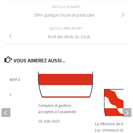
ARTICLE SUIVANT
Offrir quelque chose de particulier
ARTICLE PRÉCÉDENT
Noël des Aînés du Jorat
VOUS AIMEREZ AUSSI...
8 accepté à
E 2017
Comptes et gestion
acceptés à l’unanimité
26 JUIN 2025
La réfection de la rout
Lac s’immisce dans le