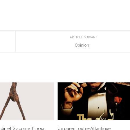
ARTICLE SUIVANT
Opinion
odin et Giacometti pour
Un parent outre-Atlantique