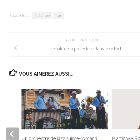
Étiquettes :
littérature
livre
ARTICLE PRÉCÉDENT
Le rôle de la préfecture dans le district
VOUS AIMEREZ AUSSI...
ice
Un orchestre de jazz suisse-romand
Martigny – R