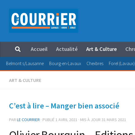
Au dessous du contenu
Accueil
Actualité
Art & Culture
Chr
Belmont s/Lausanne
Bourg-en-Lavaux
Chexbres
Forel (Lavaux)
ART & CULTURE
C’est à lire – Manger bien associé
PAR
LE COURRIER
· PUBLIÉ
1 AVRIL 2021
· MIS À JOUR
31 MARS 2021
Olivier Bourquin – Editions