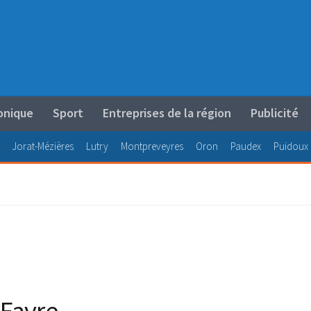
onique
Sport
Entreprises de la région
Publicité
Jorat-Mézières
Lutry
Montpreveyres
Oron
Paudex
Puidoux
 Favre