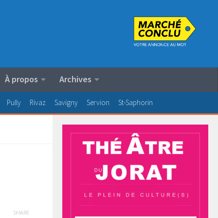
À propos
Archives
Pully
Rivaz
Savigny
Servion
St-Saphorin
SHARE