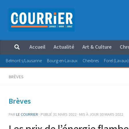
Au dessous du contenu
Accueil
Actualité
Art & Culture
Chr
Belmont s/Lausanne
Bourg-en-Lavaux
Chexbres
Forel (Lavaux)
BRÈVES
Brèves
PAR
LE COURRIER
· PUBLIÉ
31 MARS 2022
· MIS À JOUR
30 MARS 2022
Les prix de l’énergie flamb