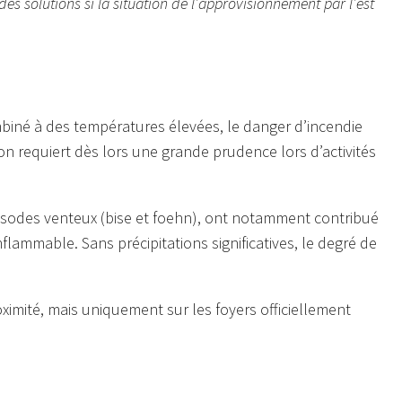
des solutions si la situation de l’approvisionnement par l’est
mbiné à des températures élevées, le danger d’incendie
tion requiert dès lors une grande prudence lors d’activités
isodes venteux (bise et foehn), ont notamment contribué
inflammable. Sans précipitations significatives, le degré de
roximité, mais uniquement sur les foyers officiellement