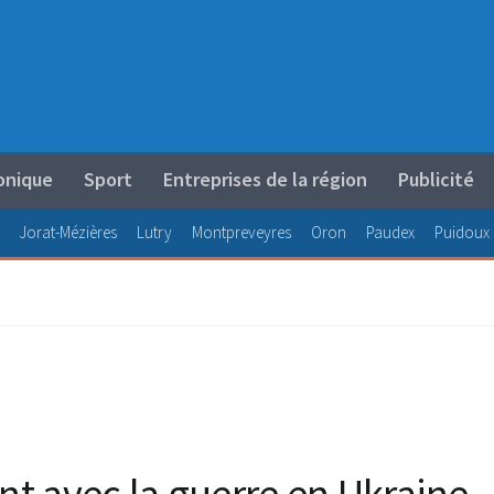
onique
Sport
Entreprises de la région
Publicité
Jorat-Mézières
Lutry
Montpreveyres
Oron
Paudex
Puidoux
ent avec la guerre en Ukraine