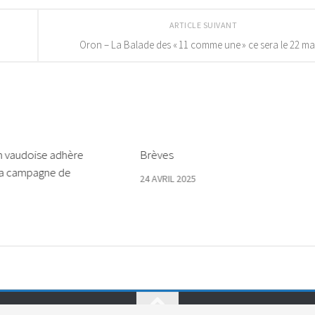
ARTICLE SUIVANT
Oron – La Balade des « 11 comme une » ce sera le 22 ma
n vaudoise adhère
Brèves
la campagne de
24 AVRIL 2025