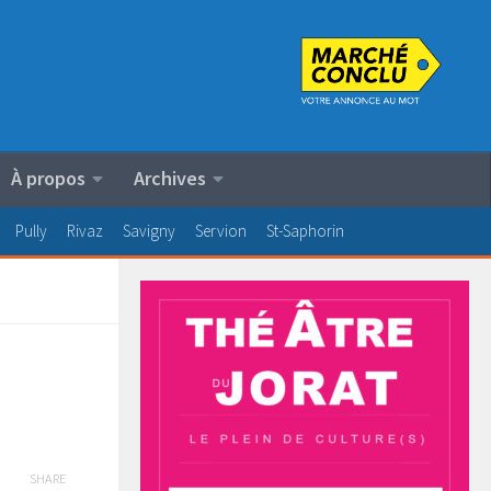
À propos
Archives
Pully
Rivaz
Savigny
Servion
St-Saphorin
SHARE