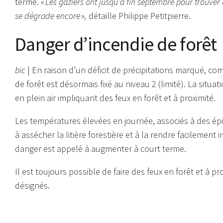
terme.
« Les gaziers ont jusqu’à fin septembre pour trouver 
se dégrade encore »,
détaille Philippe Petitpierre.
Danger d’incendie de forêt
bic
| En raison d’un déficit de précipitations marqué, co
de forêt est désormais fixé au niveau 2 (limité). La situa
en plein air impliquant des feux en forêt et à proximité.
Les températures élevées en journée, associés à des ép
à assécher la litière forestière et à la rendre facilement 
danger est appelé à augmenter à court terme.
Il est toujours possible de faire des feux en forêt et à p
désignés.