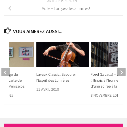
ARTICLE PRÉCÉDENT
Voile – Larguez les amarres !
VOUS AIMEREZ AUSSI...
 L’image du
Lavaux Classic, Savourer
Forel (Lavaux) – L’Etat
ur la carte de
l’Esprit des Lumières
l’Illinois à l’honneur l
silis Venizelos
d’une soirée à la Rout
11 AVRIL 2019
RE 2025
8 NOVEMBRE 2018