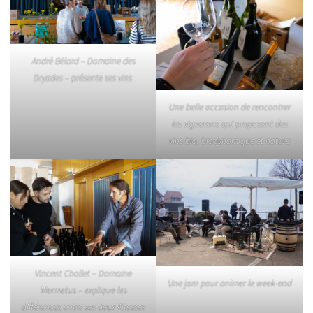
André Bélard – Domaine des
Dryades – présente ses vins
Une belle occasion de rencontrer
les vignerons qui proposent des
vins bio, biodynamique et nature
Vincent Chollet – Domaine
Une jam pour animer le week-end
Mermetus – explique les
différences entre ses deux Altesses