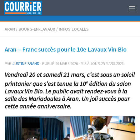
Au dessous du contenu
ARAN
/
BOURG-EN-LAVAUX
/
INFOS LOCALES
Aran – Franc succès pour le 10e Lavaux Vin Bio
PAR
JUSTINE BRAND
· PUBLIÉ
26 MARS 2026
· MIS À JOUR
25 MARS 2026
Vendredi 20 et samedi 21 mars, c’est sous un soleil
printanier que s’est tenue la 10
édition du salon
e
Lavaux Vin Bio. Le public avait rendez-vous à la
salle des Mariadoules à Aran. Un joli succès pour
cette année anniversaire.