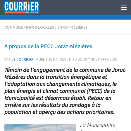
Au dessous du contenu
COMMUNE
/
INFOS LOCALES
/
JORAT-MÉZIÈRES
A propos de la PECC Jorat-Mézières
PAR
LE COURRIER
· PUBLIÉ
15 MAI 2025
· MIS À JOUR
7 NOVEMBRE 2025
Témoin de l’engagement de la commune de Jorat-
Mézières dans la transition énergétique et
l’adaptation aux changements climatiques, le
plan énergie et climat communal (PECC) de la
Municipalité est désormais établi. Retour en
arrière sur les résultats du sondage à la
population et aperçu des actions prioritaires.
La Municipalité
|