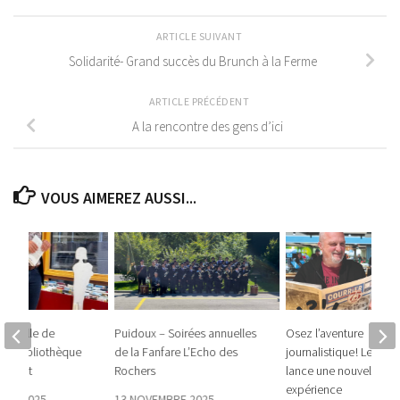
ARTICLE SUIVANT
Solidarité- Grand succès du Brunch à la Ferme
ARTICLE PRÉCÉDENT
A la rencontre des gens d’ici
VOUS AIMEREZ AUSSI...
Isabelle de
Puidoux – Soirées annuelles
Osez l’aventure
 la bibliothèque
de la Fanfare L’Echo des
journalistique ! Le Cour
u Jorat
Rochers
lance une nouvelle
expérience
BRE 2025
13 NOVEMBRE 2025