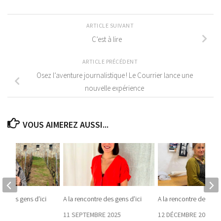
ARTICLE SUIVANT
C’est à lire
ARTICLE PRÉCÉDENT
Osez l’aventure journalistique ! Le Courrier lance une
nouvelle expérience
VOUS AIMEREZ AUSSI...
tre des gens d’ici
A la rencontre des gens d’ici
A la rencontre des gens
25
11 SEPTEMBRE 2025
12 DÉCEMBRE 2024