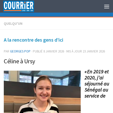
Au dessous du contenu
QUELQU'UN
A la rencontre des gens d’ici
PAR
GEORGES POP
· PUBLIÉ
8 JANVIER 2026
· MIS À JOUR
23 JANVIER 2026
Céline à Ursy
« En 2019 et
2020, j’ai
séjourné au
Sénégal au
service de