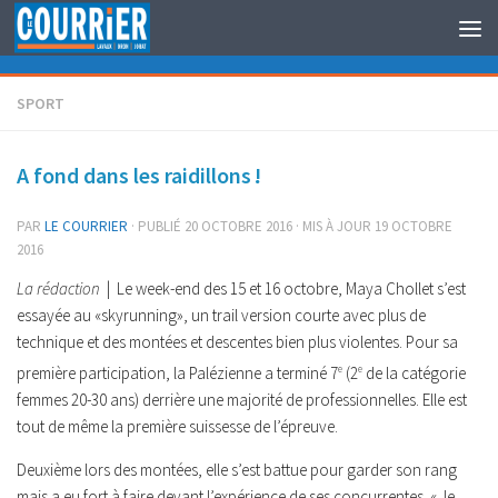
Au dessous du contenu
SPORT
A fond dans les raidillons !
PAR
LE COURRIER
· PUBLIÉ
20 OCTOBRE 2016
· MIS À JOUR
19 OCTOBRE
2016
La rédaction
| Le week-end des 15 et 16 octobre, Maya Chollet s’est
essayée au «skyrunning», un trail version courte avec plus de
technique et des montées et descentes bien plus violentes. Pour sa
première participation, la Palézienne a terminé 7
e
(2
e
de la catégorie
femmes 20-30 ans) derrière une majorité de professionnelles. Elle est
tout de même la première suissesse de l’épreuve.
Deuxième lors des montées, elle s’est battue pour garder son rang
mais a eu fort à faire devant l’expérience de ses concurrentes. « Je