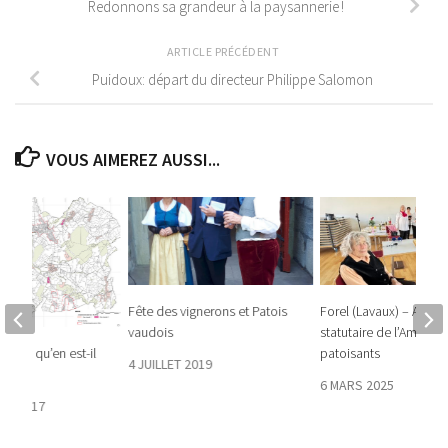
Redonnons sa grandeur à la paysannerie !
ARTICLE PRÉCÉDENT
Puidoux: départ du directeur Philippe Salomon
VOUS AIMEREZ AUSSI...
Fête des vignerons et Patois
Forel (Lavaux) – Asse
vaudois
statutaire de l’Amicale
patoisants
vées: qu’en est-il
4 JUILLET 2019
?
6 MARS 2025
RE 2017