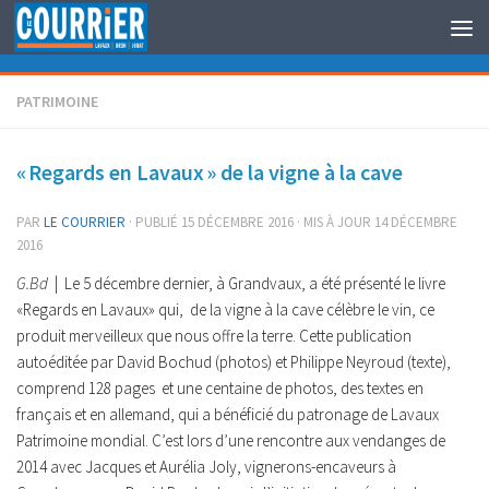
Au dessous du contenu
PATRIMOINE
« Regards en Lavaux » de la vigne à la cave
PAR
LE COURRIER
· PUBLIÉ
15 DÉCEMBRE 2016
· MIS À JOUR
14 DÉCEMBRE
2016
G.Bd
| Le 5 décembre dernier, à Grandvaux, a été présenté le livre
«Regards en Lavaux» qui, de la vigne à la cave célèbre le vin, ce
produit merveilleux que nous offre la terre. Cette publication
autoéditée par David Bochud (photos) et Philippe Neyroud (texte),
comprend 128 pages et une centaine de photos, des textes en
français et en allemand, qui a bénéficié du patronage de Lavaux
Patrimoine mondial. C’est lors d’une rencontre aux vendanges de
2014 avec Jacques et Aurélia Joly, vignerons-encaveurs à