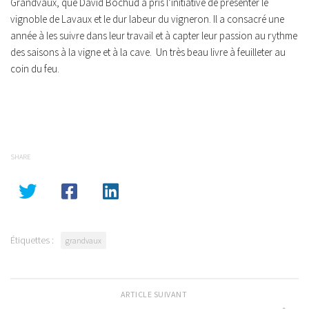
Grandvaux, que David Bochud a pris l’initiative de présenter le
vignoble de Lavaux et le dur labeur du vigneron. Il a consacré une
année à les suivre dans leur travail et à capter leur passion au rythme
des saisons à la vigne et à la cave. Un très beau livre à feuilleter au
coin du feu.
SHARE
Étiquettes :
grandvaux
ARTICLE SUIVANT