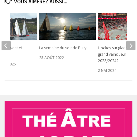
VOUS AIMEREZ AUSSI...
pe d’Avant et
La semaine du soir de Pully
Hockey sur glace – LHC
025
grand vainqueur de la
25 AOÛT 2022
2023/2024 ?
BRE 2025
2 MAI 2024