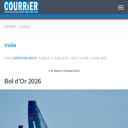
Au dessous du contenu
SPORT
/
VOILE
Voile
PAR
CHRISTIAN DICK
· PUBLIÉ
4 JUIN 2026
· MIS À JOUR
3 JUIN 2026
e et photos Christian Dick
Bol d’Or 2026