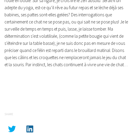
roulé en boule. Sur sa figure, je crois lire le zen absolu. Serait-il un
adepte du yoga, est-ce qu’il rêve au futur repas et se lèche déjà ses
babines, ses pattes sont-elles gelées?
Des interrogations que
certainement ce chat ne se pose pas, ou qui sait ne se pose plus! Je le
surveille de temps en temps et puis, lasse, je laisse tomber. Ma
détermination s’est volatilisée, (comme la petite bougie qui vient de
s’éteindre sur la table basse); je ne suis donc pas en mesure de vous
préciser quand ce félin est reparti dans le brouillard matinal.
Disons
que les câlins et les croquettes ne remplaceront jamais le jeu du chat
et la souris. Par instinct, les chats continuent à vivre une vie de chat…
SHARE