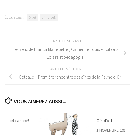
Étiquettes :
Billet
clin d'oeil
ARTICLE SUIVANT
Les yeux de Bianca Marie Sellier, Catherine Louis – Editions
Loisirs et pédagogie
ARTICLE PRÉCÉDENT
Coteaux – Première rencontre des aînés de la Palme d’Or
VOUS AIMEREZ AUSSI...
 a le sport canapé!
Clin d’œil
2018
1 NOVEMBRE 2018