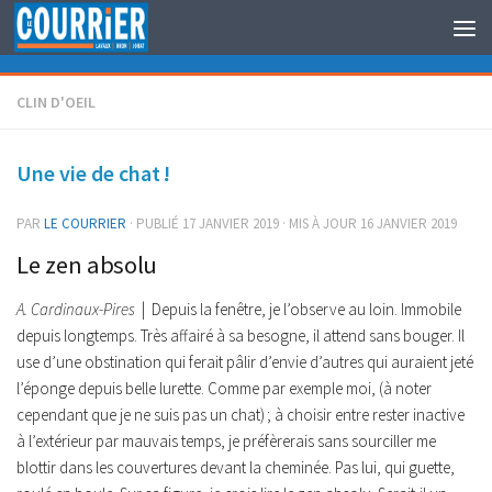
Au dessous du contenu
CLIN D'OEIL
Une vie de chat !
PAR
LE COURRIER
· PUBLIÉ
17 JANVIER 2019
· MIS À JOUR
16 JANVIER 2019
Le zen absolu
A. Cardinaux-Pires
| Depuis la fenêtre, je l’observe au loin. Immobile
depuis longtemps. Très affairé à sa besogne, il attend sans bouger. Il
use d’une obstination qui ferait pâlir d’envie d’autres qui auraient jeté
l’éponge depuis belle lurette. Comme par exemple moi, (à noter
cependant que je ne suis pas un chat) ; à choisir entre rester inactive
à l’extérieur par mauvais temps, je préfèrerais sans sourciller me
blottir dans les couvertures devant la cheminée. Pas lui, qui guette,