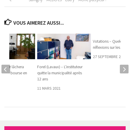
VOUS AIMEREZ AUSSI...
Votations – Quelques
réflexions sur les trois
27 SEPTEMBRE 2018
gentier lâchera
Forel (Lavaux) – L’instituteur
 de la bourse en
quitte la municipalité après
12 ans
021
11 MARS 2021