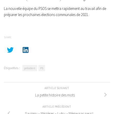
La nouvelle équipe du PSOS se mettra rapidement au travail afin de
préparer les prochaines élections communales de 2021.
SHARE
Étiquettes :
président
PS
ARTICLE SUIVANT
La petite histoire des mots
ARTICLE PRÉCÉDENT
Savigny – Mézières – Lutry – Même pas peur !