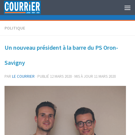
Au dessous du contenu
POLITIQUE
Un nouveau président à la barre du PS Oron-
Savigny
PAR
LE COURRIER
· PUBLIÉ
12 MARS 2020
· MIS À JOUR
11 MARS 2020