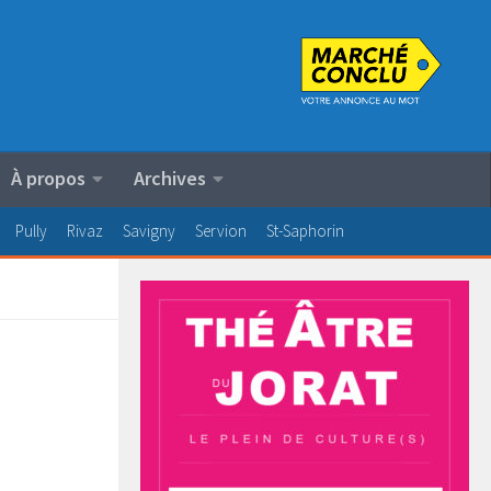
À propos
Archives
Pully
Rivaz
Savigny
Servion
St-Saphorin