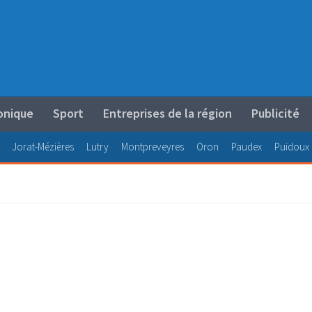
onique
Sport
Entreprises de la région
Publicité
Jorat-Mézières
Lutry
Montpreveyres
Oron
Paudex
Puidoux