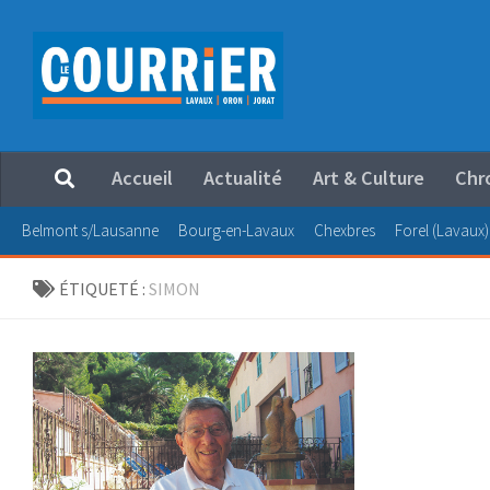
Au dessous du contenu
Accueil
Actualité
Art & Culture
Chr
Belmont s/Lausanne
Bourg-en-Lavaux
Chexbres
Forel (Lavaux)
ÉTIQUETÉ :
SIMON