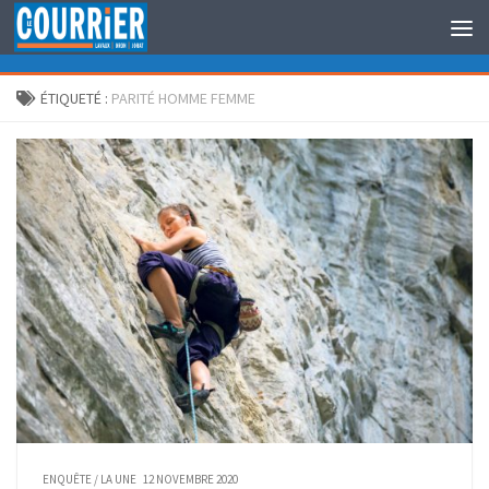
Au dessous du contenu
ÉTIQUETÉ :
PARITÉ HOMME FEMME
ENQUÊTE
/
LA UNE
12 NOVEMBRE 2020