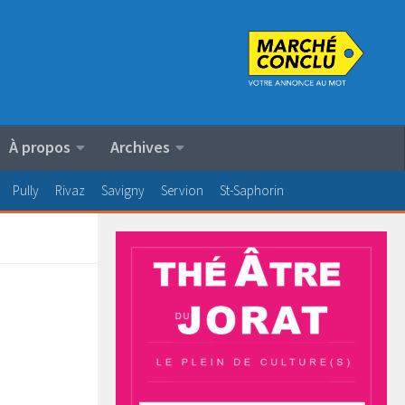
À propos
Archives
Pully
Rivaz
Savigny
Servion
St-Saphorin