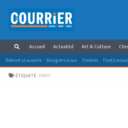
Au dessous du contenu
Accueil
Actualité
Art & Culture
Chr
Belmont s/Lausanne
Bourg-en-Lavaux
Chexbres
Forel (Lavaux)
ÉTIQUETÉ :
PARIS