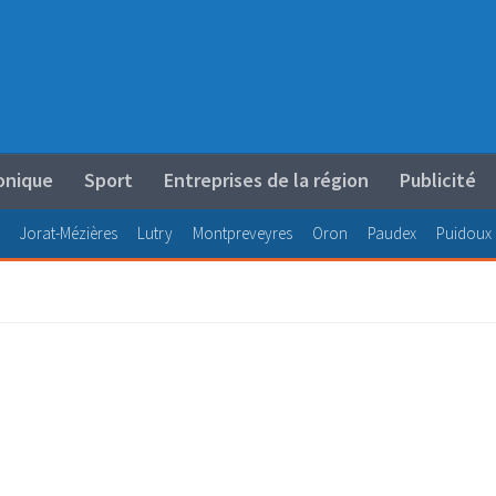
onique
Sport
Entreprises de la région
Publicité
Jorat-Mézières
Lutry
Montpreveyres
Oron
Paudex
Puidoux