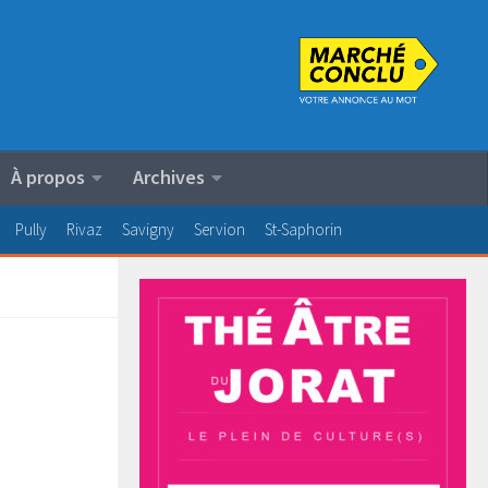
À propos
Archives
Pully
Rivaz
Savigny
Servion
St-Saphorin