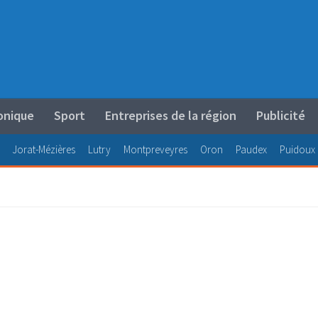
onique
Sport
Entreprises de la région
Publicité
Jorat-Mézières
Lutry
Montpreveyres
Oron
Paudex
Puidoux