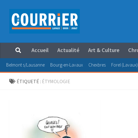
Au dessous du contenu
Accueil
Actualité
Art & Culture
Chr
Belmont s/Lausanne
Bourg-en-Lavaux
Chexbres
Forel (Lavaux)
ÉTIQUETÉ :
ÉTYMOLOGIE