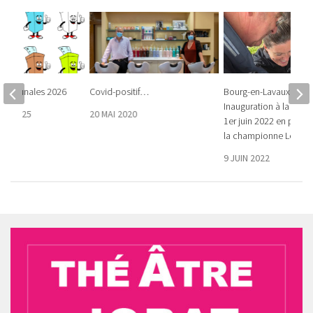
communales 2026
Covid-positif…
Bourg-en-Lavaux –
Inauguration à la Tiole
RE 2025
20 MAI 2020
1er juin 2022 en prés
la championne Léa Sp
9 JUIN 2022