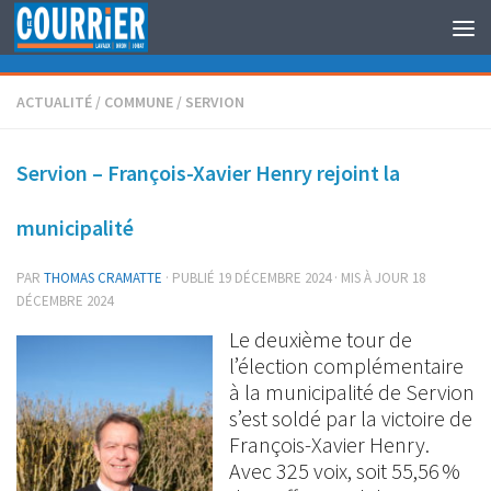
Au dessous du contenu
ACTUALITÉ
/
COMMUNE
/
SERVION
Servion – François-Xavier Henry rejoint la
municipalité
PAR
THOMAS CRAMATTE
· PUBLIÉ
19 DÉCEMBRE 2024
· MIS À JOUR
18
DÉCEMBRE 2024
Le deuxième tour de
l’élection complémentaire
à la municipalité de Servion
s’est soldé par la victoire de
François-Xavier Henry.
Avec 325 voix, soit 55,56 %