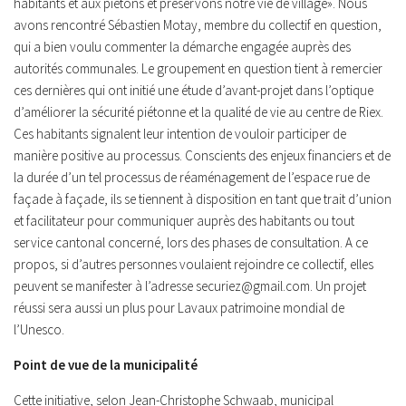
habitants et aux piétons et préservons notre vie de village». Nous
avons rencontré Sébastien Motay, membre du collectif en question,
qui a bien voulu commenter la démarche engagée auprès des
autorités communales. Le groupement en question tient à remercier
ces dernières qui ont initié une étude d’avant-projet dans l’optique
d’améliorer la sécurité piétonne et la qualité de vie au centre de Riex.
Ces habitants signalent leur intention de vouloir participer de
manière positive au processus. Conscients des enjeux financiers et de
la durée d’un tel processus de réaménagement de l’espace rue de
façade à façade, ils se tiennent à disposition en tant que trait d’union
et facilitateur pour communiquer auprès des habitants ou tout
service cantonal concerné, lors des phases de consultation. A ce
propos, si d’autres personnes voulaient rejoindre ce collectif, elles
peuvent se manifester à l’adresse securiez@gmail.com. Un projet
réussi sera aussi un plus pour Lavaux patrimoine mondial de
l’Unesco.
Point de vue de la municipalité
Cette initiative, selon Jean-Christophe Schwaab, municipal