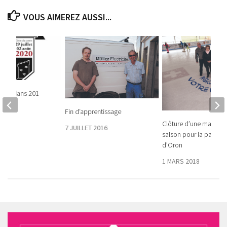
VOUS AIMEREZ AUSSI...
C’est dans 201
Fin d’apprentissage
2020
Clôture d’une magnifi
7 JUILLET 2016
saison pour la patinoi
d’Oron
1 MARS 2018