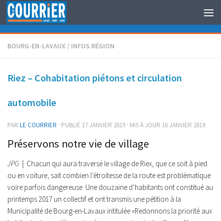
Au dessous du contenu
BOURG-EN-LAVAUX
/
INFOS RÉGION
Riez – Cohabitation piétons et circulation
automobile
PAR
LE COURRIER
· PUBLIÉ
17 JANVIER 2019
· MIS À JOUR
16 JANVIER 2019
Préservons notre vie de village
JPG
| Chacun qui aura traversé le village de Riex, que ce soit à pied
ou en voiture, sait combien l’étroitesse de la route est problématique
voire parfois dangereuse. Une douzaine d’habitants ont constitué au
printemps 2017 un collectif et ont transmis une pétition à la
Municipalité de Bourg-en-Lavaux intitulée «Redonnons la priorité aux