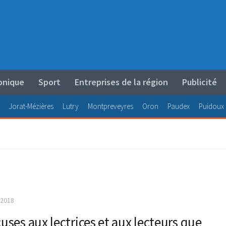
onique
Sport
Entreprises de la région
Publicité
Jorat-Mézières
Lutry
Montpreveyres
Oron
Paudex
Puidoux
2018
cuses aux lectrices et aux lecteurs que