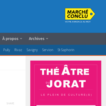
À propos
Archives
Pully
Rivaz
Savigny
Servion
St-Saphorin
SHARE