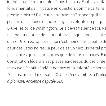
intérêts ou ne répond plus à nos besoins. Faut-il voir da
fondamental de l’initiative en question, comme certains l’a
première pierre!
D’aucuns pourraient s’étonner qu’il fail
gestion des affaires de notre pays, la volonté du peuple s
Bruxelles ou de Washington. Cela devrait aller de soi. 
mal par une forme de peur qui sévit jusque dans les plu
d’une Union européenne qui n’est même pas capable de 
peur des listes noires; la peur de se voir exclus de tel 
puissances qui ne sont fortes que de leurs menaces. Face à
Constitution fédérale est placée au-dessus du droit intern
retrouver l’esprit d’indépendance et la volonté de souver
700 ans, un seul mot suffit: OUI le 25 novembre, à l’init
diplomate, Ancienne députée UDC