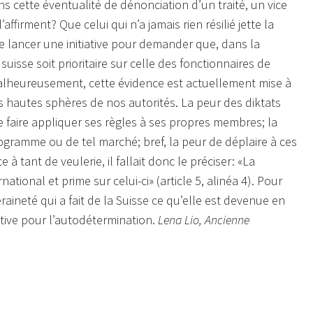
ns cette éventualité de dénonciation d’un traité, un vice
ffirment? Que celui qui n’a jamais rien résilié jette la
le lancer une initiative pour demander que, dans la
uisse soit prioritaire sur celle des fonctionnaires de
Malheureusement, cette évidence est actuellement mise à
s hautes sphères de nos autorités. La peur des diktats
faire appliquer ses règles à ses propres membres; la
programme ou de tel marché; bref, la peur de déplaire à ces
 tant de veulerie, il fallait donc le préciser: «La
ational et prime sur celui-ci» (article 5, alinéa 4). Pour
aineté qui a fait de la Suisse ce qu’elle est devenue en
iative pour l’autodétermination.
Lena Lio, Ancienne