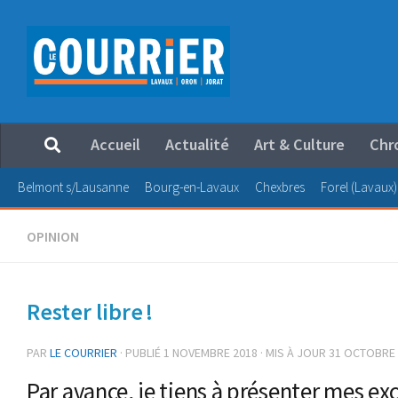
Au dessous du contenu
Accueil
Actualité
Art & Culture
Chr
Belmont s/Lausanne
Bourg-en-Lavaux
Chexbres
Forel (Lavaux)
OPINION
Rester libre !
PAR
LE COURRIER
· PUBLIÉ
1 NOVEMBRE 2018
· MIS À JOUR
31 OCTOBRE 
Par avance, je tiens à présenter mes ex