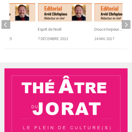
Esprit de Noël
Douce torpeur…
E 2025
7 DÉCEMBRE 2023
24 MAI 2017