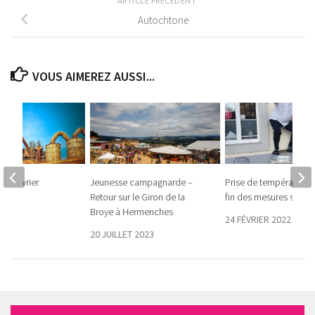
ARTICLE PRÉCÉDENT
Autochtone
VOUS AIMEREZ AUSSI...
u 9 février
Jeunesse campagnarde –
Prise de température a
Retour sur le Giron de la
fin des mesures sanita
 2025
Broye à Hermenches
24 FÉVRIER 2022
20 JUILLET 2023