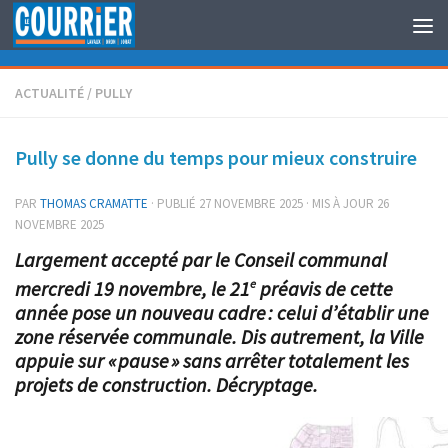
Au dessous du contenu
ACTUALITÉ
/
PULLY
Pully se donne du temps pour mieux construire
PAR
THOMAS CRAMATTE
· PUBLIÉ
27 NOVEMBRE 2025
· MIS À JOUR
26
NOVEMBRE 2025
Largement accepté par le Conseil communal
mercredi 19 novembre, le 21
préavis de cette
e
année pose un nouveau cadre : celui d’établir une
zone réservée communale. Dis autrement, la Ville
appuie sur « pause » sans arrêter totalement les
projets de construction. Décryptage.