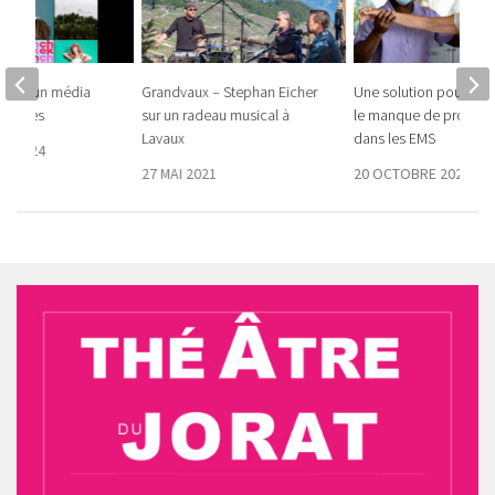
lance un média
Grandvaux – Stephan Eicher
Une solution pour rés
 jeunes
sur un radeau musical à
le manque de profess
Lavaux
dans les EMS
E 2024
27 MAI 2021
20 OCTOBRE 2022