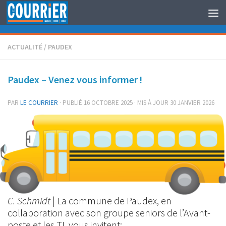
Au dessous du contenu
ACTUALITÉ
/
PAUDEX
Paudex – Venez vous informer !
PAR
LE COURRIER
· PUBLIÉ
16 OCTOBRE 2025
· MIS À JOUR
30 JANVIER 2026
C. Schmidt
| La commune de Paudex, en
collaboration avec son groupe seniors de l’Avant-
poste et les TL vous invitent: