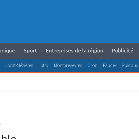
onique
Sport
Entreprises de la région
Publicité
Jorat-Mézières
Lutry
Montpreveyres
Oron
Paudex
Puidoux
6
able