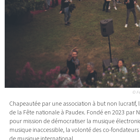
© Fe
Chapeautée par une association à but non lucratif, l
de la Fête nationale à Paudex. Fondé en 2023 par 
pour mission de démocratiser la musique électroni
musique inaccessible, la volonté des co-fondateurs
de musique international.