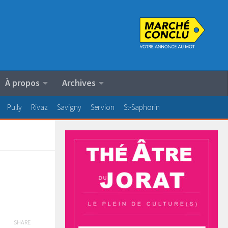
À propos
Archives
Pully
Rivaz
Savigny
Servion
St-Saphorin
SHARE