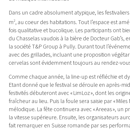
Dans un cadre absolument atypique, les festivaliers 
m
, au coeur des habitations. Tout l’espace est amé
2
fois qualitative et bucolique. Les participants ont bi
du Chasselas vaudois à la bière de Docteur Gab’s, e
la société T&P Group à Pully. Durant tout l’événeme
avec des grillades, incluant une proposition végétar
cervelas sont évidemment toujours au rendez-vous
Comme chaque année, la line-up est réfléchie et dyn
Etant donné que le festival se déroule en après-mid
festivités débuteront avec « LimLoz », dont les or
fraîcheur au lieu. Puis la foule sera saisie par « Mil
mélodique. La fête continuera avec « Areeas », un pr
la vitesse supérieure. Ensuite, les organisateurs auront
fait remarquer en Suisse romande par ses performan