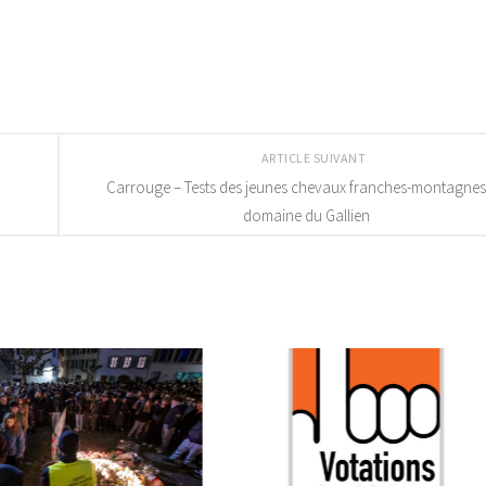
ARTICLE SUIVANT
Carrouge – Tests des jeunes chevaux franches-montagnes
domaine du Gallien