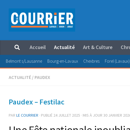
Au dessous du contenu
Accueil
Actualité
Art & Culture
Chr
Belmont s/Lausanne
Bourg-en-Lavaux
Chexbres
Forel (Lavaux)
ACTUALITÉ
/
PAUDEX
Paudex – Festilac
PAR
LE COURRIER
· PUBLIÉ
24 JUILLET 2025
· MIS À JOUR
30 JANVIER 202
Une Fête nationale inoubli