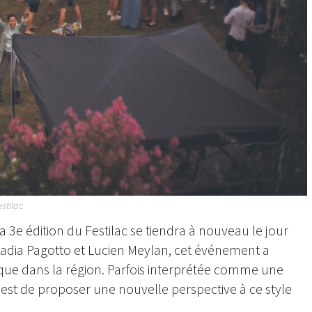
stilac
a 3e édition du Festilac se tiendra à nouveau le jour
Nadia Pagotto et Lucien Meylan, cet événement a
que dans la région. Parfois interprétée comme une
 est de proposer une nouvelle perspective à ce style