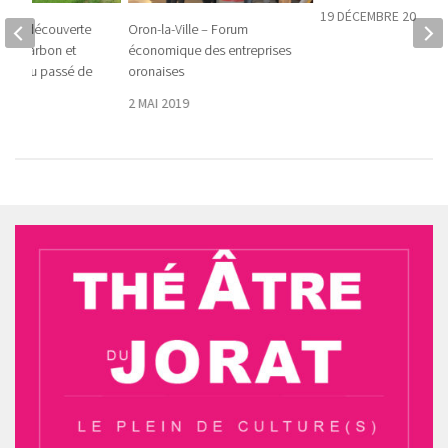
19 DÉCEMBRE 2019
– A la découverte
Oron-la-Ville – Forum
de charbon et
économique des entreprises
iges du passé de
oronaises
’Oron
2 MAI 2019
5