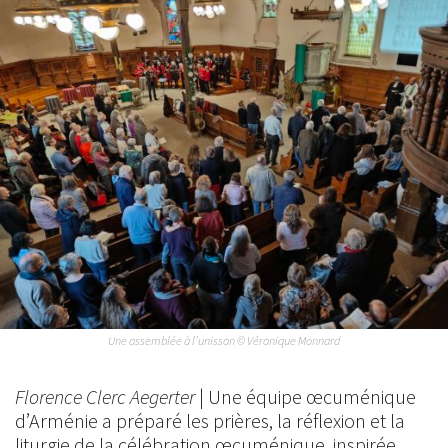
Une assemblée à l’unisson © Véronique Monnard
Florence Clerc Aegerter
| Une équipe œcuménique
d’Arménie a préparé les prières, la réflexion et la
liturgie de la célébration œcuménique, inspirée