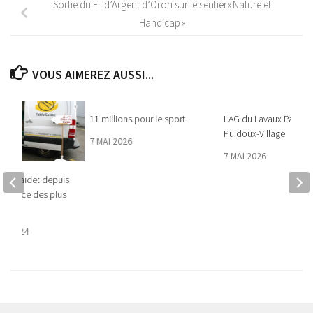
Sortie du Fil d’Argent d’Oron sur le sentier« Nature et
Handicap »
VOUS AIMEREZ AUSSI...
11 millions pour le sport
L’AG du Lavaux Panora
Puidoux-Village
7 MAI 2026
7 MAI 2026
ron t’aide : depuis
 service des plus
E 2024