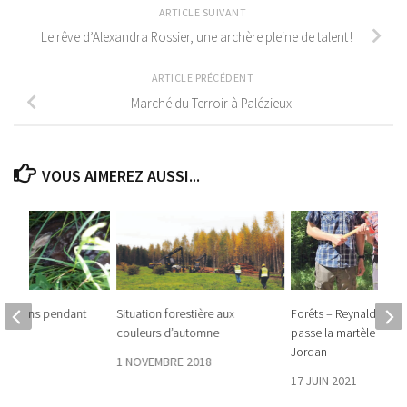
ARTICLE SUIVANT
Le rêve d’Alexandra Rossier, une archère pleine de talent !
ARTICLE PRÉCÉDENT
Marché du Terroir à Palézieux
VOUS AIMEREZ AUSSI...
aux faons pendant
Situation forestière aux
Forêts – Reynald Kelle
couleurs d’automne
passe la martèle à Da
Jordan
1 NOVEMBRE 2018
17 JUIN 2021