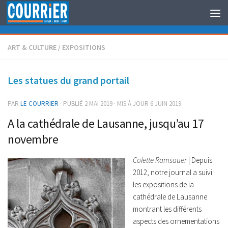
Au dessous du contenu
ART & CULTURE
/
EXPOSITIONS
Les statues du grand portail
PAR
LE COURRIER
· PUBLIÉ
2 MAI 2019
· MIS À JOUR
6 JUIN 2019
A la cathédrale de Lausanne, jusqu’au 17
novembre
Colette Ramsauer
| Depuis
2012, notre journal a suivi
les expositions de la
cathédrale de Lausanne
montrant les différents
aspects des ornementations