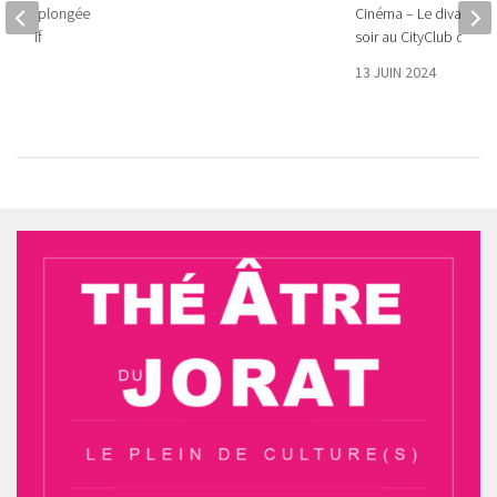
 – Une plongée
Cinéma – Le divan du 
immersif
soir au CityClub de Pul
ain
13 JUIN 2024
024