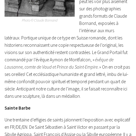
peut les voir plus aisément
sur des photographies
grands formats de Claude
Photo © Claude Bornand
Bornand, exposées à
l’intérieur aux murs
latéraux. Portique unique de ce type en Suisse romande, dont les
historiens reconnaissent une copie respectueuse de l’original, les
visions sur son authenticité restent contrastées. Le Grand Portail fut
commandé par l’évêque Aymon de Montfalcon, «
évêque de
Lausanne, comte de Vaud et Prince du Saint-Empire.
» On en croit pas
ses oreilles! Cet ecclésiastique humaniste et grand lettré, imbu de lui-
même confondit pouvoir spirituel et temporel pendant un quart de
siècle. Anticipant notre culture de l’image, il se faisait reconnaître ici
dans une sculpture, là dans un médaillon.
Sainte Barbe
Une trentaine d’effigies de saints jalonnent l’exposition avec explicatif
en FR/DE/EN. De Saint Sébastien à Saint Victor en passant par la
Sibylle Agrippa, Saint François d’Assise ou la Sibylle européenne. Il y a