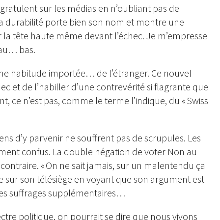
congratulent sur les médias en n’oubliant pas de
r la durabilité porte bien son nom et montre une
der la tête haute même devant l’échec. Je m’empresse
eau… bas.
t d’une habitude importée… de l’étranger. Ce nouvel
c et de l’habiller d’une contrevérité si flagrante que
ent, ce n’est pas, comme le terme l’indique, du « Swiss
yens d’y parvenir ne souffrent pas de scrupules. Les
ément confus. La double négation de voter Non au
 contraire. « On ne sait jamais, sur un malentendu ça
e sur son télésiège en voyant que son argument est
r des suffrages supplémentaires…
tre politique, on pourrait se dire que nous vivons