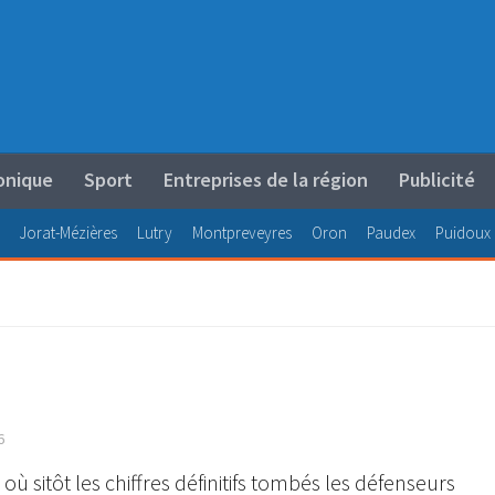
onique
Sport
Entreprises de la région
Publicité
Jorat-Mézières
Lutry
Montpreveyres
Oron
Paudex
Puidoux
6
ù sitôt les chiffres définitifs tombés les défenseurs