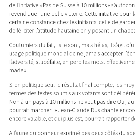
de l’initiative « Pas de Suisse à 10 millions » s’auto
revendiquer une belle victoire. Cette initiative pou
certaine constance chez les initiants, celle de gar
de féliciter l’attitude hautaine en y posant un chap
Coutumiers du fait, ils le sont, mais hélas, il s’agi
usage politique mondial de ne jamais accepter l’éche
l’adversité, stupéfaite, en perd les mots. Effectivem
made ».
Si en politique seul le résultat final compte, les mo
termes des textes soumis aux votants sont délibér
Non à un pays à 10 millions ne veut pas dire Oui, au
pourrait marcher ! » Jean-Claude Dus chante encor
encore valable, et qui plus est, pourrait rapporte
A l’aune du bonheur exprimé des deux côtés du spec