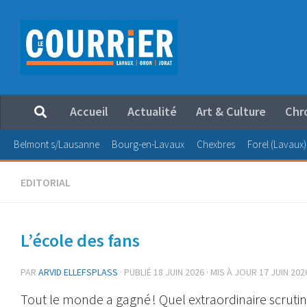
Au dessous du contenu
Accueil
Actualité
Art & Culture
Chr
Belmont s/Lausanne
Bourg-en-Lavaux
Chexbres
Forel (Lavaux)
EDITORIAL
L’école des fans
PAR
ARVID ELLEFSPLASS
· PUBLIÉ
18 JUIN 2026
· MIS À JOUR
17 JUIN 202
Tout le monde a gagné ! Quel extraordinaire scrutin o