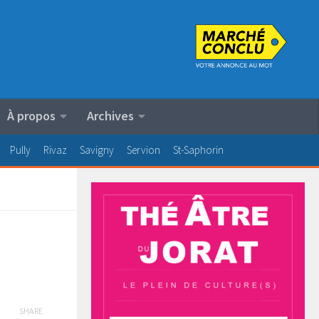
À propos
Archives
Pully
Rivaz
Savigny
Servion
St-Saphorin
SHARE