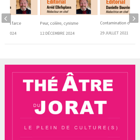
Contamination obscur
 de la farce
Peur, colère, cynisme
29 JUILLET 2021
BRE 2024
12 DÉCEMBRE 2024