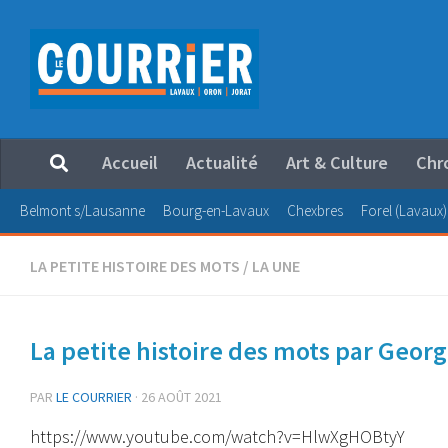
Au dessous du contenu
Accueil
Actualité
Art & Culture
Chr
Belmont s/Lausanne
Bourg-en-Lavaux
Chexbres
Forel (Lavaux)
LA PETITE HISTOIRE DES MOTS
/
LA UNE
La petite histoire des mots par Geor
PAR
LE COURRIER
·
26 AOÛT 2021
https://www.youtube.com/watch?v=HlwXgHOBtyY