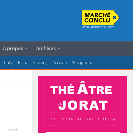
À propos
Archives
Pully
Rivaz
Savigny
Servion
St-Saphorin
SHARE