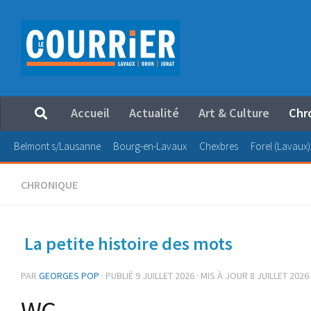
Au dessous du contenu
Accueil
Actualité
Art & Culture
Chr
Belmont s/Lausanne
Bourg-en-Lavaux
Chexbres
Forel (Lavaux)
CHRONIQUE
La petite histoire des mots
PAR
GEORGES POP
· PUBLIÉ
9 JUILLET 2026
· MIS À JOUR
8 JUILLET 2026
WC