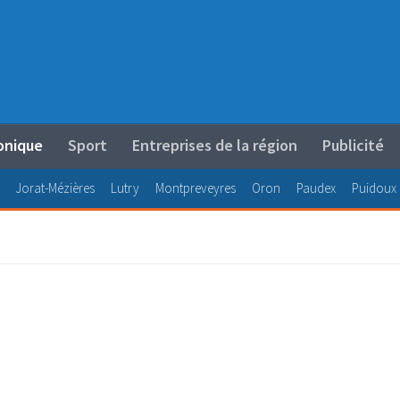
onique
Sport
Entreprises de la région
Publicité
Jorat-Mézières
Lutry
Montpreveyres
Oron
Paudex
Puidoux