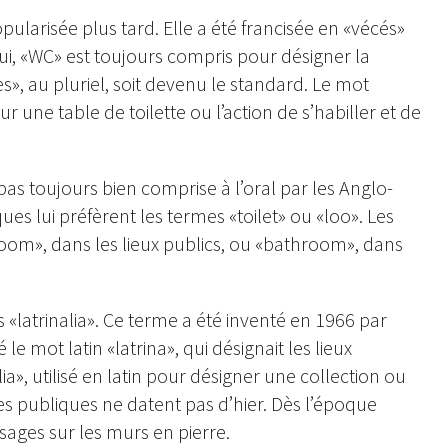
popularisée plus tard. Elle a été francisée en «vécés»
ui, «WC» est toujours compris pour désigner la
es», au pluriel, soit devenu le standard. Le mot
sur une table de toilette ou l’action de s’habiller et de
 pas toujours bien comprise à l’oral par les Anglo-
es lui préfèrent les termes «toilet» ou «loo». Les
troom», dans les lieux publics, ou «bathroom», dans
s «latrinalia». Ce terme a été inventé en 1966 par
e mot latin «latrina», qui désignait les lieux
alia», utilisé en latin pour désigner une collection ou
tes publiques ne datent pas d’hier. Dès l’époque
sages sur les murs en pierre.