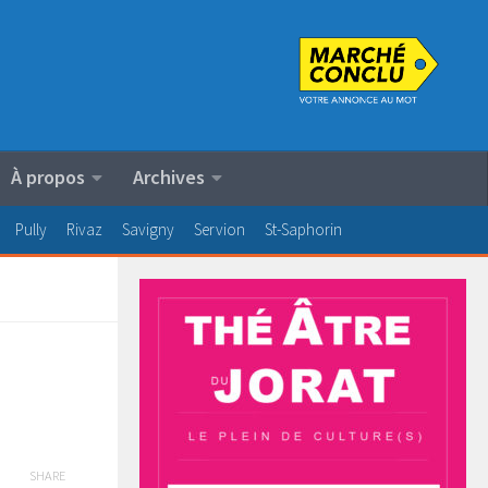
À propos
Archives
Pully
Rivaz
Savigny
Servion
St-Saphorin
SHARE