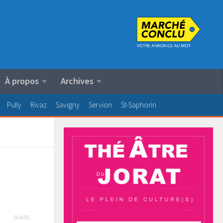
À propos
Archives
Pully
Rivaz
Savigny
Servion
St-Saphorin
SHARE