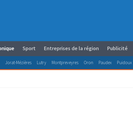
onique
Sport
Entreprises de la région
Publicité
Jorat-Mézières
Lutry
Montpreveyres
Oron
Paudex
Puidoux