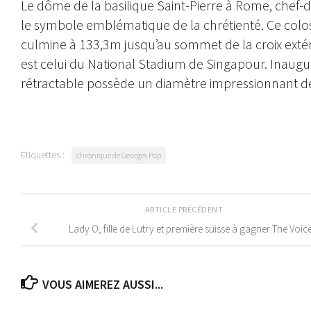
Le dôme de la basilique Saint-Pierre à Rome, chef-d
le symbole emblématique de la chrétienté. Ce colo
culmine à 133,3m jusqu’au sommet de la croix exté
est celui du National Stadium de Singapour. Inauguré
rétractable possède un diamètre impressionnant d
Étiquettes :
chronique de Georges Pop
ARTICLE PRÉCÉDENT
Lady O, fille de Lutry et première suisse à gagner The Voic
VOUS AIMEREZ AUSSI...