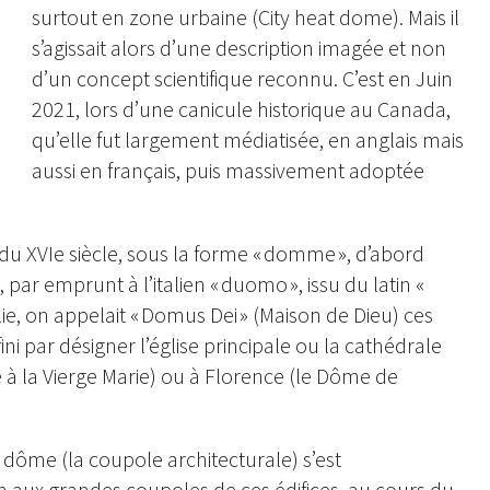
surtout en zone urbaine (City heat dome). Mais il
s’agissait alors d’une description imagée et non
d’un concept scientifique reconnu. C’est en Juin
2021, lors d’une canicule historique au Canada,
qu’elle fut largement médiatisée, en anglais mais
aussi en français, puis massivement adoptée
du XVIe siècle, sous la forme « domme », d’abord
ar emprunt à l’italien « duomo », issu du latin «
lie, on appelait « Domus Dei » (Maison de Dieu) ces
fini par désigner l’église principale ou la cathédrale
 à la Vierge Marie) ou à Florence (le Dôme de
 dôme (la coupole architecturale) s’est
 aux grandes coupoles de ces édifices, au cours du