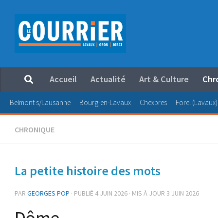
Au dessous du contenu
Accueil
Actualité
Art & Culture
Chr
Belmont s/Lausanne
Bourg-en-Lavaux
Chexbres
Forel (Lavaux)
CHRONIQUE
La petite histoire des mots
PAR
GEORGES POP
· PUBLIÉ
4 JUIN 2026
· MIS À JOUR
3 JUIN 2026
Dôme