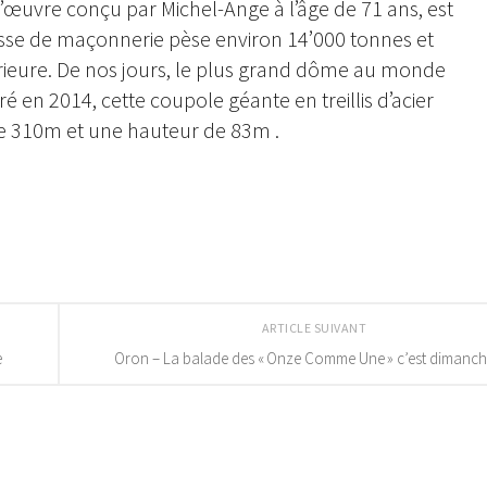
’œuvre conçu par Michel-Ange à l’âge de 71 ans, est
sse de maçonnerie pèse environ 14’000 tonnes et
rieure. De nos jours, le plus grand dôme au monde
 en 2014, cette coupole géante en treillis d’acier
e 310m et une hauteur de 83m .
ARTICLE SUIVANT
e
Oron – La balade des « Onze Comme Une » c’est dimanche