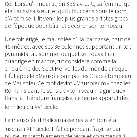
Roi. Lorsqu’il mourut, en 353 av. J.-C, sa femme, qui
était aussi sa sœur, et qui lui succéda sous le nom
d’Artémise II, fit venir les plus grands artistes grecs
de l’époque pour bâtir et décorer son tombeau.
Une fois érigé, le mausolée d’Halicarnasse, haut de
45 mètres, avec ses 36 colonnes supportant un toit
pyramidal au sommet duquel se trouvait un
quadrige en marbre, fut considéré comme la
cinquième des Sept Merveilles du monde antique.
Il fut appelé « Mausốleion » par les Grecs (Tombeau
de Mausole). Ce mot devint « Mausoleum » chez les
Romains dans le sens de « tombeau magnifique ».
Dans la littérature française, ce terme apparut dès
le milieu du XV
siècle.
e
Le mausolée d’Halicarnasse resta en bon état
jusqu’au XII
siècle. Il fut cependant fragilisé par
e
plusieurs tremblements de terre et commença à