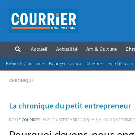
Au dessous du contenu
Accueil
Actualité
Art & Culture
Chr
Belmont s/Lausanne
Bourg-en-Lavaux
Chexbres
Forel (Lavaux)
CHRONIQUE
La chronique du petit entrepreneur
PAR
LE COURRIER
· PUBLIÉ
4 SEPTEMBRE 2025
· MIS À JOUR
3 SEPTEMBR
Pourquoi devons-nous enga