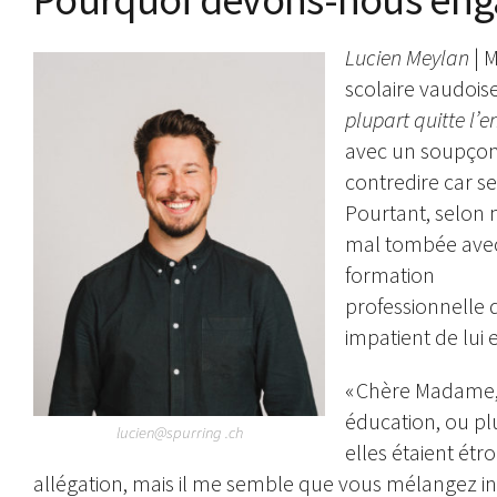
Lucien Meylan
| 
scolaire vaudois
plupart quitte l’e
avec un soupçon d
contredire car se
Pourtant, selon m
mal tombée avec 
formation
professionnelle 
impatient de lui e
« Chère Madame,
éducation, ou pl
lucien@spurring .ch
elles étaient étr
allégation, mais il me semble que vous mélangez in