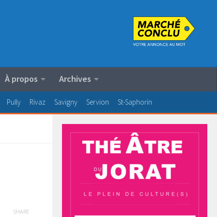
À propos
Archives
Pully
Rivaz
Savigny
Servion
St-Saphorin
SHARE