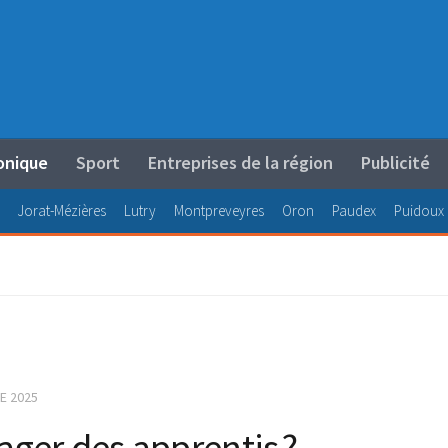
onique
Sport
Entreprises de la région
Publicité
Jorat-Mézières
Lutry
Montpreveyres
Oron
Paudex
Puidoux
E 2025
ger des apprentis ?