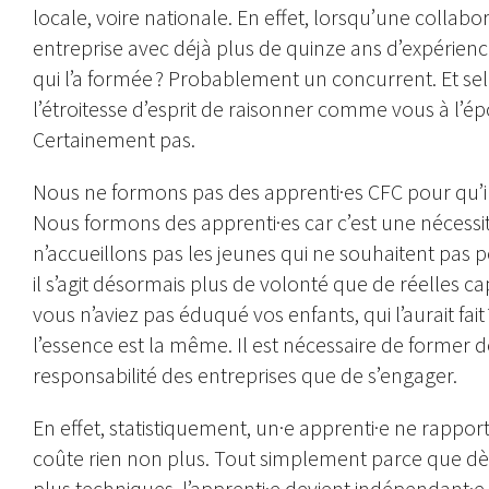
locale, voire nationale. En effet, lorsqu’une collab
entreprise avec déjà plus de quinze ans d’expérience
qui l’a formée ? Probablement un concurrent. Et s
l’étroitesse d’esprit de raisonner comme vous à l’é
Certainement pas.
Nous ne formons pas des apprenti·es CFC pour qu’il
Nous formons des apprenti·es car c’est une nécessi
n’accueillons pas les jeunes qui ne souhaitent pas
il s’agit désormais plus de volonté que de réelles capa
vous n’aviez pas éduqué vos enfants, qui l’aurait f
l’essence est la même. Il est nécessaire de former d
responsabilité des entreprises que de s’engager.
En effet, statistiquement, un·e apprenti·e ne rapporte
coûte rien non plus. Tout simplement parce que dè
plus techniques, l’apprenti·e devient indépendant·e,