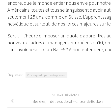
encore, que le monde entier nous envie pour notre
Américains, toutes et tous se languissent d’avoir aut
seulement 25 ans, comme en Suisse. L’apprentissage
helvétique et surtout, de nos forces majeures sur 
Serait-il l’heure d’imposer un quota d’apprenti·es 
nouveaux cadres et managers européens qu’ici, on no
sans avoir besoin d’un Bac+5 ? A bon entendeur, c
Étiquettes :
Chronique du petit entrepreneur
ARTICLE PRÉCÉDENT
Mézières, Théâtre du Jorat – Chœur de Rockers