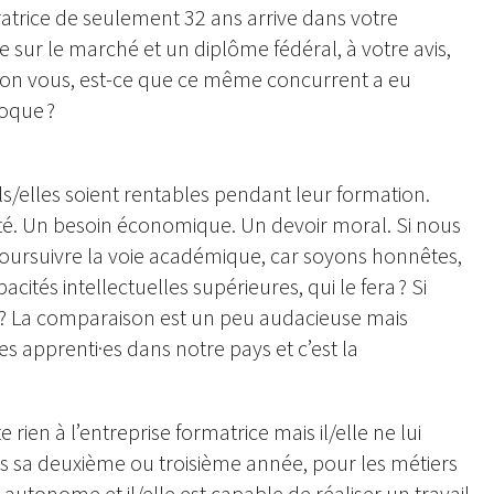
oratrice de seulement 32 ans arrive dans votre
 sur le marché et un diplôme fédéral, à votre avis,
elon vous, est-ce que ce même concurrent a eu
poque ?
s/elles soient rentables pendant leur formation.
té. Un besoin économique. Un devoir moral. Si nous
 poursuivre la voie académique, car soyons honnêtes,
cités intellectuelles supérieures, qui le fera ? Si
ait ? La comparaison est un peu audacieuse mais
es apprenti·es dans notre pays et c’est la
 rien à l’entreprise formatrice mais il/elle ne lui
s sa deuxième ou troisième année, pour les métiers
 autonome et il/elle est capable de réaliser un travail