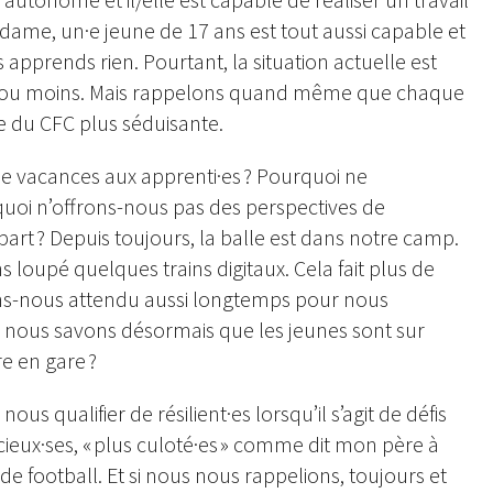
adame, un·e jeune de 17 ans est tout aussi capable et
 apprends rien. Pourtant, la situation actuelle est
lus, ou moins. Mais rappelons quand même que chaque
ce du CFC plus séduisante.
 vacances aux apprenti·es ? Pourquoi ne
quoi n’offrons-nous pas des perspectives de
rt ? Depuis toujours, la balle est dans notre camp.
s loupé quelques trains digitaux. Cela fait plus de
ons-nous attendu aussi longtemps pour nous
e, nous savons désormais que les jeunes sont sur
e en gare ?
s qualifier de résilient·es lorsqu’il s’agit de défis
cieux·ses, « plus culoté·es » comme dit mon père à
 de football. Et si nous nous rappelions, toujours et