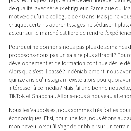
de qualité, avec sérieux et rigueur. Parce que oui M
motivé·e qu’un·e collègue de 40 ans. Mais je ne vous
critique : certains apprentissages ne séduisent p
acteur sur le marché est libre de rendre l’expérien
Pourquoi ne donnons-nous pas plus de semaines de
proposons-nous pas un salaire plus attractif ? Pour
développement et de formation continue dès le dépa
Alors que s’est-il passé ? Indéniablement, nous avon
quinze ans qu’Instagram existe alors pourquoi av
intéresser à ce média ? Mais j’ai une bonne nouvell
TikTok et Snapchat. Allons-nous à nouveau attendr
Nous les Vaudois·es, nous sommes très fort·es pour nou
économiques. Et si, pour une fois, nous étions auda
mon neveu lorsqu’il s’agit de dribbler sur un terrain