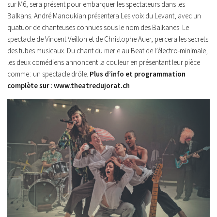
sur M6, sera présent pour embarquer les spectateurs dans les
Balkans. André Manoukian présentera Les voix du Levant, avec un
quatuor de chanteuses connues sous le nom des Balkanes. Le
spectacle de Vincent Veillon et de Christophe Auer, percera les secrets
des tubes musicaux. Du chant du merle au Beat de l’électro-minimale,
les deux comédiens annoncent la couleur en présentant leur pièce
comme : un spectacle drôle.
Plus d’info et programmation
complète sur : www.theatredujorat.ch