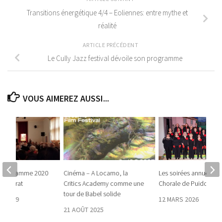
Transitions énergétique 4/4 – Eoliennes: entre mythe et
réalité
ARTICLE PRÉCÉDENT
Le Cully Jazz festival dévoile son programme
VOUS AIMEREZ AUSSI...
– Programme 2020
Cinéma – A Locarno, la
Les soirées annuelles 
du Jorat
Critics Academy comme une
Chorale de Puidoux
tour de Babel solide
E 2019
12 MARS 2026
21 AOÛT 2025