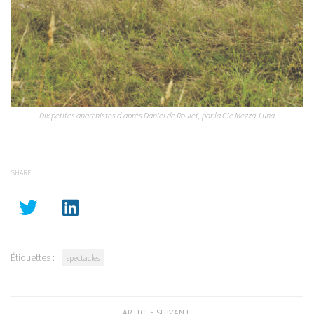
Dix petites anarchistes d’après Daniel de Roulet, par la Cie Mezza-Luna
SHARE
Étiquettes :
spectacles
ARTICLE SUIVANT