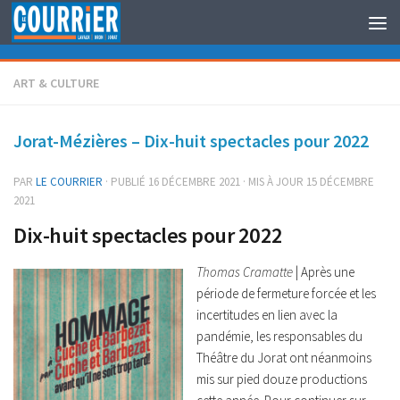
Au dessous du contenu
ART & CULTURE
Jorat-Mézières – Dix-huit spectacles pour 2022
PAR
LE COURRIER
· PUBLIÉ
16 DÉCEMBRE 2021
· MIS À JOUR
15 DÉCEMBRE
2021
Dix-huit spectacles pour 2022
Thomas Cramatte
| Après une
période de fermeture forcée et les
incertitudes en lien avec la
pandémie, les responsables du
Théâtre du Jorat ont néanmoins
mis sur pied douze productions