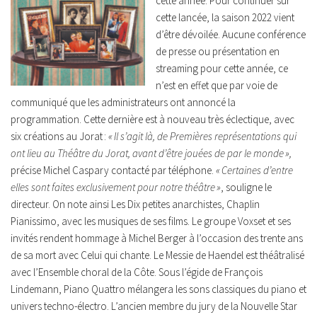
cette année. Pour continuer sur
cette lancée, la saison 2022 vient
d’être dévoilée. Aucune conférence
de presse ou présentation en
streaming pour cette année, ce
n’est en effet que par voie de
communiqué que les administrateurs ont annoncé la
programmation. Cette dernière est à nouveau très éclectique, avec
six créations au Jorat :
« Il s’agit là, de Premières représentations qui
ont lieu au Théâtre du Jorat, avant d’être jouées de par le monde »,
précise Michel Caspary contacté par téléphone.
« Certaines d’entre
elles sont faites exclusivement pour notre théâtre »
, souligne le
directeur. On note ainsi Les Dix petites anarchistes, Chaplin
Pianissimo, avec les musiques de ses films. Le groupe Voxset et ses
invités rendent hommage à Michel Berger à l’occasion des trente ans
de sa mort avec Celui qui chante. Le Messie de Haendel est théâtralisé
avec l’Ensemble choral de la Côte. Sous l’égide de François
Lindemann, Piano Quattro mélangera les sons classiques du piano et
univers techno-électro. L’ancien membre du jury de la Nouvelle Star