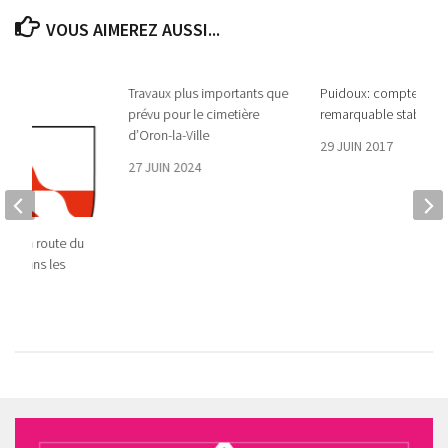
VOUS AIMEREZ AUSSI...
Travaux plus importants que
Puidoux: comptes:
prévu pour le cimetière
remarquable stabilité
d’Oron-la-Ville
29 JUIN 2017
27 JUIN 2024
n de la route du
sce dans les
24