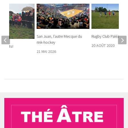
San Juan, l’autre Mecque du
Rugby Club Palézieux
rink-hockey
20 AOÛT 2020
baskets !
21 MAI 2026
18