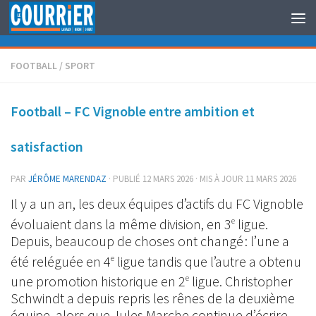
Au dessous du contenu
FOOTBALL
/
SPORT
Football – FC Vignoble entre ambition et
satisfaction
PAR
JÉRÔME MARENDAZ
· PUBLIÉ
12 MARS 2026
· MIS À JOUR
11 MARS 2026
Il y a un an, les deux équipes d’actifs du FC Vignoble
évoluaient dans la même division, en 3
ligue.
e
Depuis, beaucoup de choses ont changé : l’une a
été reléguée en 4
ligue tandis que l’autre a obtenu
e
une promotion historique en 2
ligue. Christopher
e
Schwindt a depuis repris les rênes de la deuxième
équipe, alors que Jules Marche continue d’écrire