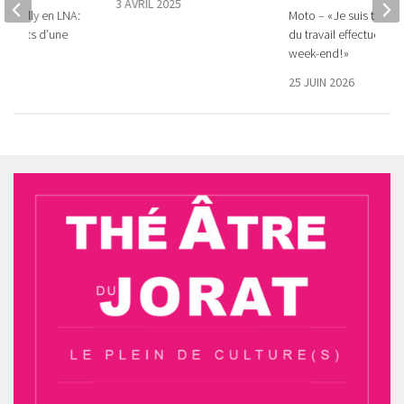
3 AVRIL 2025
 – Pully en LNA :
Moto – « Je suis très sa
nements d’une
du travail effectué dur
aison
week-end ! »
5
25 JUIN 2026