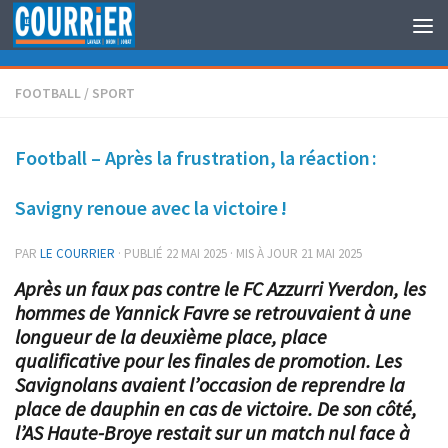
Au dessous du contenu
FOOTBALL
/
SPORT
Football – Après la frustration, la réaction :
Savigny renoue avec la victoire !
PAR
LE COURRIER
· PUBLIÉ
22 MAI 2025
· MIS À JOUR
21 MAI 2025
Après un faux pas contre le FC Azzurri Yverdon, les
hommes de Yannick Favre se retrouvaient à une
longueur de la deuxième place, place
qualificative pour les finales de promotion. Les
Savignolans avaient l’occasion de reprendre la
place de dauphin en cas de victoire. De son côté,
l’AS Haute-Broye restait sur un match nul face à