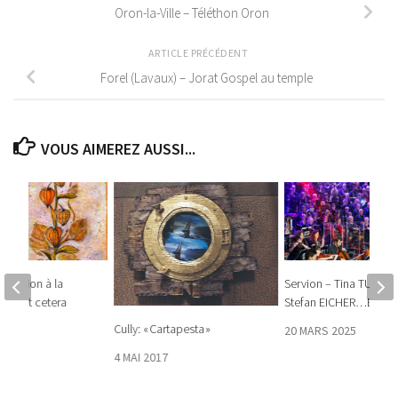
Oron-la-Ville – Téléthon Oron
ARTICLE PRÉCÉDENT
Forel (Lavaux) – Jorat Gospel au temple
VOUS AIMEREZ AUSSI...
position à la
Servion – Tina TURNER
 Arts et cetera
Stefan EICHER…Et les a
Cully: « Cartapesta »
026
20 MARS 2025
4 MAI 2017