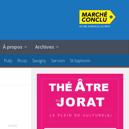
À propos
Archives
Pully
Rivaz
Savigny
Servion
St-Saphorin
SHARE