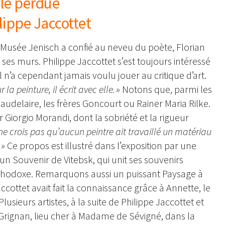
rle perdue
ippe Jaccottet
Musée Jenisch a confié au neveu du poète, Florian
 ses murs. Philippe Jaccottet s’est toujours intéressé
l n’a cependant jamais voulu jouer au critique d’art.
ur la peinture, il écrit avec elle. »
Notons que, parmi les
Baudelaire, les frères Goncourt ou Rainer Maria Rilke.
 Giorgio Morandi, dont la sobriété et la rigueur
 ne crois pas qu’aucun peintre ait travaillé un matériau
 »
Ce propos est illustré dans l’exposition par une
n Souvenir de Vitebsk, qui unit ses souvenirs
orthodoxe. Remarquons aussi un puissant Paysage à
ccottet avait fait la connaissance grâce à Annette, le
usieurs artistes, à la suite de Philippe Jaccottet et
 Grignan, lieu cher à Madame de Sévigné, dans la