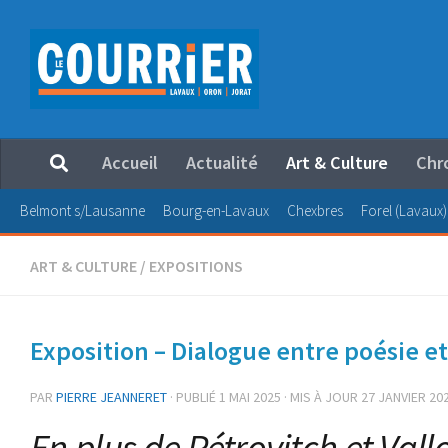
Au dessous du contenu
Accueil
Actualité
Art & Culture
Chr
Belmont s/Lausanne
Bourg-en-Lavaux
Chexbres
Forel (Lavaux)
ART & CULTURE
/
EXPOSITIONS
Exposition – Dialogue entre poésie et 
PAR
PIERRE JEANNERET
· PUBLIÉ
1 MAI 2025
· MIS À JOUR
27 JANVIER 20
En plus de Pétrovitch et Vall