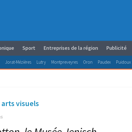
onique
Sport
Entreprises de la région
Publicité
Jorat-Mézières
Lutry
Montpreveyres
Oron
Paudex
Puidoux
arts visuels
26
otton, le Musée Jenisch